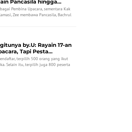
ain Pancasila hingga
bagai Pembina Upacara, sementara Kak
amasi, Zee membawa Pancasila, Bachrul
intya Marisca membaca UUD.
itunya by.U: Rayain 17-an
acara, Tapi Pesta
endaftar, terpilih 500 orang yang ikut
. Selain itu, terpilih juga 800 peserta
 acara Pesta Merdeka: Lomba Mancing,
de, dan lomba 17-an lainnya.