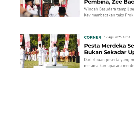
Pembina, Zee Bac
Lomba Layang...
Windah Basudara tampil se
Kev membacakan teks Prokl
Alam memimpin doa, dan S
CORNER
17 Agu 2025 18:31
Pesta Merdeka Seg
Bukan Sekadar Up
Kebebasan Eks...
Dari ribuan peserta yang m
meramaikan upacara merdeka
untuk mengikuti rangkaian
Lomba Layangan, Merdekari