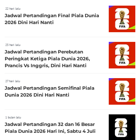
22 hari lalu
Jadwal Pertandingan Final Piala Dunia
2026 Dini Hari Nanti
23 hari lalu
Jadwal Pertandingan Perebutan
Peringkat Ketiga Piala Dunia 2026,
Prancis Vs Inggris, Dini Hari Nanti
27 hari lalu
Jadwal Pertandingan Semifinal Piala
Dunia 2026 Dini Hari Nanti
1 bulan lalu
Jadwal Pertandingan 32 dan 16 Besar
Piala Dunia 2026 Hari Ini, Sabtu 4 Juli