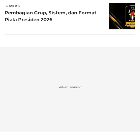
17 hari lalu
Pembagian Grup, Sistem, dan Format
Piala Presiden 2026
Advertisement