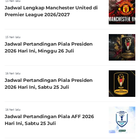
13 hari lalu
Jadwal Lengkap Manchester United di
Premier League 2026/2027
15 hari lalu
Jadwal Pertandingan Piala Presiden
2026 Hari Ini, Minggu 26 Juli
16 hari lalu
Jadwal Pertandingan Piala Presiden
2026 Hari Ini, Sabtu 25 Juli
16 hari lalu
Jadwal Pertandingan Piala AFF 2026
Hari Ini, Sabtu 25 Juli