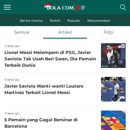
Berita Utama
Terkini
Populer
Rekomendasi
Semua
Artikel
Foto
4 tahun lalu
Lionel Messi Melempem di PSG, Javier
Saviola: Tak Usah Beri Saran, Dia Pemain
Terbaik Dunia
6 tahun lalu
Javier Saviola Wanti-wanti Lautaro
Martinez Terkait Lionel Messi
9 tahun lalu
5 Pemain yang Gagal Bersinar di
Barcelona