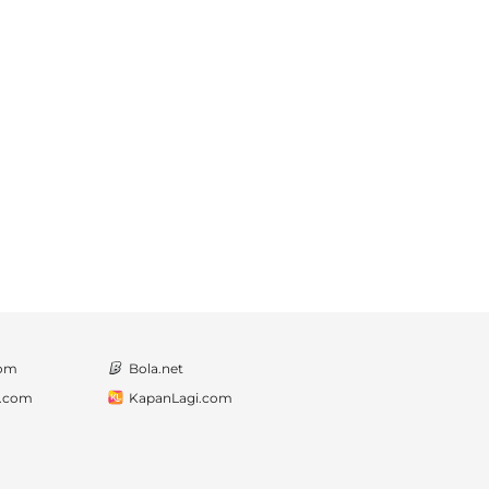
com
Bola.net
a.com
KapanLagi.com