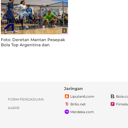
8
Foto: Deretan Mantan Pesepak
Bola Top Argentina dan
Kolombia Meriahkan Acara
Peringatan Hari Kelahiran Diego
Maradona
Jaringan
Liputan6.com
Bola.
FORM PENGADUAN
Brilio.net
Fimel
KARIR
Merdeka.com