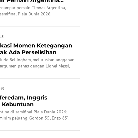
ar Pemain Argentina
.
menampar pemain Timnas Argentina,
 semifinal Piala Dunia 2026.
:15
fikasi Momen Ketegangan
ak Ada Perselisihan
 Jude Bellingham, meluruskan anggapan
u argumen panas dengan Lionel Messi,
:15
Teredam, Inggris
 Kebuntuan
ntina di semifinal Piala Dunia 2026;
inim peluang, Gordon 55’, Enzo 85’,