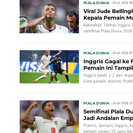
PIALA DUNIA
16 Jul 2026 09
Viral Jude Belli
Kepala Pemain Mu
Inggris Tersingk..
Kekalahan Timnas Inggris 
semifinal Piala Dunia 202
PIALA DUNIA
16 Jul 2026 07
Inggris Gagal ke F
Pemain Ini Tampi
Inggris kalah 1-2 dari Arge
Lima pemain disorot: Pickfo
Inggris ke perebutan perin
PIALA DUNIA
14 Jul 2026 17
Semifinal Piala D
Jadi Andalan Emp
Prancis, Spanyol, Inggris,
pemain nomor 10 yang bers