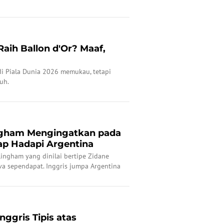
aih Ballon d'Or? Maaf,
di Piala Dunia 2026 memukau, tetapi
auh.
ingham Mengingatkan pada
iap Hadapi Argentina
lingham yang dinilai bertipe Zidane
lva sependapat. Inggris jumpa Argentina
26.
ggris Tipis atas