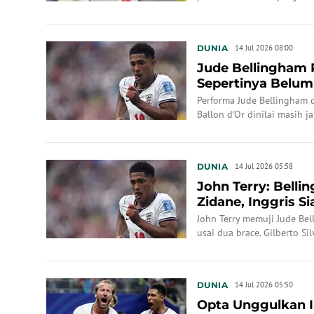
DUNIA
14 Jul 2026 08:00
Jude Bellingham R
Sepertinya Belum
Performa Jude Bellingham 
Ballon d'Or dinilai masih j
DUNIA
14 Jul 2026 05:58
John Terry: Bell
Zidane, Inggris S
John Terry memuji Jude Bel
usai dua brace. Gilberto Si
di semifinal Piala Dunia 20
DUNIA
14 Jul 2026 05:50
Opta Unggulkan In