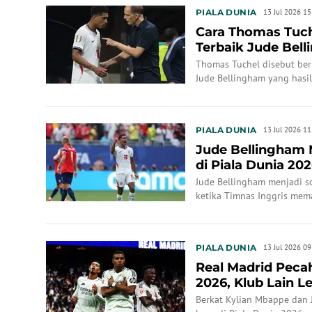
PIALA DUNIA
13 Jul 2026 15
Cara Thomas Tuch
Terbaik Jude Bell
Andalan Inggri...
Thomas Tuchel disebut ber
Jude Bellingham yang hasil
PIALA DUNIA
13 Jul 2026 11
Jude Bellingham 
di Piala Dunia 202
Berik...
Jude Bellingham menjadi s
ketika Timnas Inggris mema
Dunia 2026.
PIALA DUNIA
13 Jul 2026 09
Real Madrid Pecah
2026, Klub Lain L
Berkat Kylian Mbappe dan J