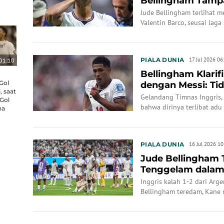
Bellingham Tamp
Bakal Berbuntut ..
Jude Bellingham terlihat 
Valentin Barco, seusai laga
PIALA DUNIA
17 Jul 2026 06
01:10
Bellingham Klari
Gol
dengan Messi: Tid
, saat
Gelandang Timnas Inggris,
 Gol
bahwa dirinya terlibat ad
na
PIALA DUNIA
16 Jul 2026 10
Jude Bellingham 
Tenggelam dalam
Inggris kalah 1-2 dari Arge
Bellingham teredam, Kane m
Lautaro di injury time.