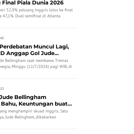
Final Piala Dunia 2026
i 52,9% peluang Inggris lolos ke final
 47,1%. Duel semifinal di Atlanta
:45
 Perdebatan Muncul Lagi,
3D Anggap Gol Jude
Jude Bellingham saat membawa Timnas
wegia, Minggu (12/7/2026) pagi WIB, di
a 2026 kembali menjadi perbincangan.
:15
 Jude Bellingham
 Bahu, Keuntungan buat
ang menghampiri skuad Inggris. Satu
ya, Jude Belingham, dikabarkan