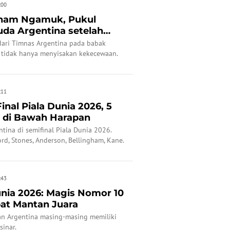
:00
ngham Ngamuk, Pukul
da Argentina setelah
.
dari Timnas Argentina pada babak
6 tidak hanya menyisakan kekecewaan.
:11
inal Piala Dunia 2026, 5
l di Bawah Harapan
ntina di semifinal Piala Dunia 2026.
rd, Stones, Anderson, Bellingham, Kane.
gka
:43
unia 2026: Magis Nomor 10
at Mantan Juara
 dan Argentina masing-masing memiliki
inar.