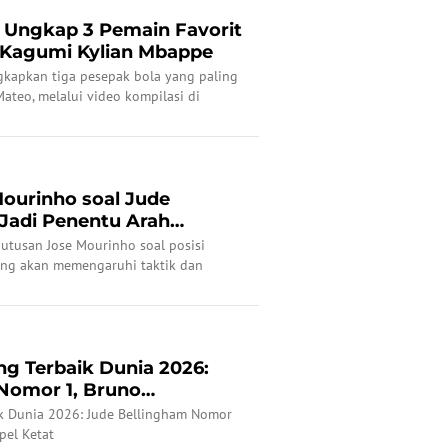
o Ungkap 3 Pemain Favorit
 Kagumi Kylian Mbappe
kapkan tiga pesepak bola yang paling
Mateo, melalui video kompilasi di
ourinho soal Jude
Jadi Penentu Arah
adrid
tusan Jose Mourinho soal posisi
yang akan memengaruhi taktik dan
2026-2027.
ng Terbaik Dunia 2026:
Nomor 1, Bruno
el K...
k Dunia 2026: Jude Bellingham Nomor
pel Ketat