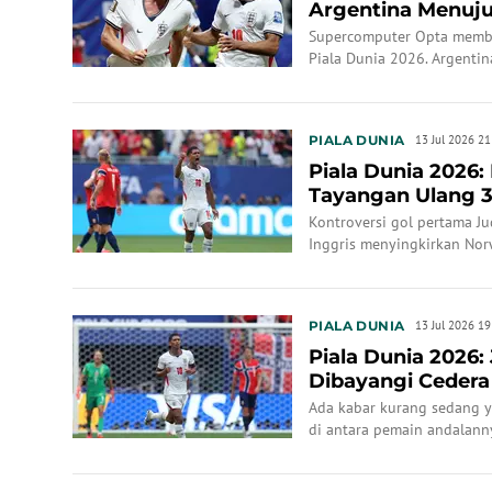
Argentina Menuju 
Supercomputer Opta member
Piala Dunia 2026. Argentina
diperkirakan sangat ketat.
PIALA DUNIA
13 Jul 2026 21
Piala Dunia 2026:
Tayangan Ulang 
Bellingham ke ...
Kontroversi gol pertama 
Inggris menyingkirkan Nor
perempat final Piala Duni
PIALA DUNIA
13 Jul 2026 19
Piala Dunia 2026:
Dibayangi Cedera
Argentina?
Ada kabar kurang sedang y
di antara pemain andalann
mengalami cedera.