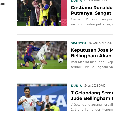
DUNIA
02 Agu 2026 16:15
alui
Cristiano Ronald
Putranya, Sangat
Cristiano Ronaldo mengung
sering ditonton putranya, 
YouTube.
SPANYOL
02 Agu 2026 16:08
Keputusan Jose M
Bellingham Akan 
Permainan Real M
Real Madrid menunggu kepu
terbaik Jude Bellingham, 
keseimbangan tim musim 
DUNIA
24 Jul 2026 09:00
7 Gelandang Sera
Jude Bellingham 
Fernandes Menemp
7 Gelandang Serang Terbai
1, Bruno Fernandes Menem