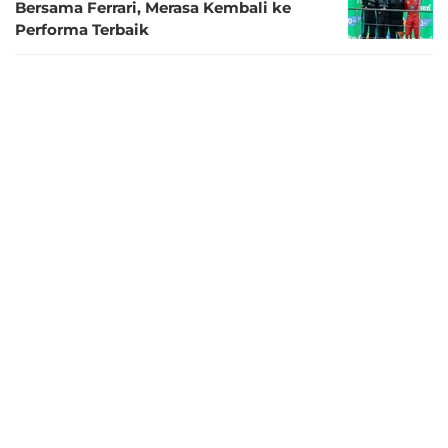
Bersama Ferrari, Merasa Kembali ke
Performa Terbaik
5 bulan lalu
Hasil F1 GP China 2026: Gokil! Kimi
Antonelli Juara di Usia yang Baru 19
Tahun
5 bulan lalu
Charles Leclerc Buka Suara soal Isu
Ferrari Lebih Mengutamakan Lewis
Hamilton
5 bulan lalu
Juara Dunia F1 2025, Lando Norris: Ferrari
Punya Mobil Terbaik Saat Ini
5 bulan lalu