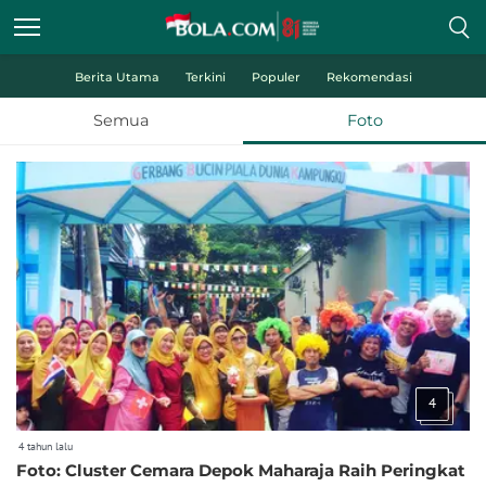
Berita Utama
Terkini
Populer
Rekomendasi
Semua
Foto
4
4 tahun lalu
Foto: Cluster Cemara Depok Maharaja Raih Peringkat