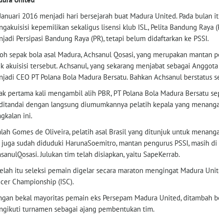
Januari 2016 menjadi hari bersejarah buat Madura United. Pada bulan i
gakuisisi kepemilikan sekaligus lisensi klub ISL, Pelita Bandung Ray
jadi Persipasi Bandung Raya (PR), tetapi belum didaftarkan ke PSSI.
oh sepak bola asal Madura, Achsanul Qosasi, yang merupakan mantan pe
ik akuisisi tersebut. Achsanul, yang sekarang menjabat sebagai Anggot
jadi CEO PT Polana Bola Madura Bersatu. Bahkan Achsanul berstatus s
ak pertama kali mengambil alih PBR, PT Polana Bola Madura Bersatu se
 ditandai dengan langsung diumumkannya pelatih kepala yang menangan
gkalan ini.
lah Gomes de Oliveira, pelatih asal Brasil yang ditunjuk untuk menangan
 juga sudah diduduki HarunaSoemitro, mantan pengurus PSSI, masih di 
sanulQosasi. Julukan tim telah disiapkan, yaitu SapeKerrab.
elah itu seleksi pemain digelar secara maraton mengingat Madura Unit
cer Championship (ISC).
gan bekal mayoritas pemain eks Persepam Madura United, ditambah b
gikuti turnamen sebagai ajang pembentukan tim.