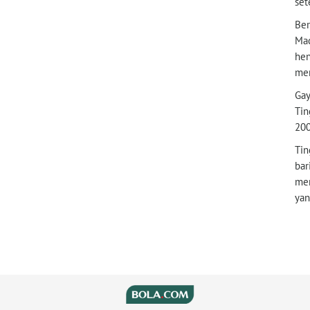
set
Ber
Mac
hen
men
Gay
Tin
200
Tin
bar
men
yan