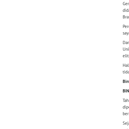
Ger
did
Bra
Per
say
Dar
Uni
eli
Hal
tid
Bin
BI
Tah
dip
ber
Sej