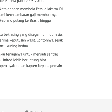
 ke Persela pada 2008-2011.
ota dengan membela Persija Jakarta. Di
ami keterlambatan gaji membuatnya
Fabiano pulang ke Brasil, hingga
u bek asing yang disegani di Indonesia.
erima keputusan wasit. Contohnya, sejak
artu kuning kedua.
kai tenaganya untuk menjadi sentral
a United lebih beruntung bisa
mpercayakan ban kapten kepada pemain