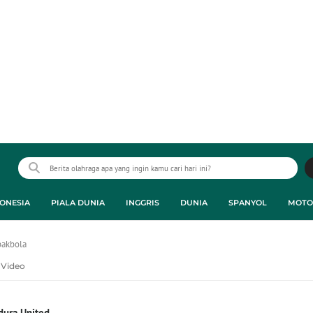
ONESIA
PIALA DUNIA
INGGRIS
DUNIA
SPANYOL
MOTO
pakbola
Video
ura United