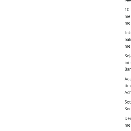
10 
men
men
Tok
bal
men
Sej
ini
Ban
Ada
tim
Ach
Set
Soc
Den
men