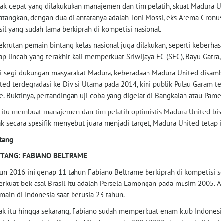
ak cepat yang dilakukukan manajemen dan tim pelatih, skuat Madura U
atangkan, dengan dua di antaranya adalah Toni Mossi, eks Arema Cronus
sil yang sudah lama berkiprah di kompetisi nasional.
ekrutan pemain bintang kelas nasional juga dilakukan, seperti keberh
ap lincah yang terakhir kali memperkuat Sriwijaya FC (SFC), Bayu Gatra, 
i segi dukungan masyarakat Madura, keberadaan Madura United disamb
ted terdegradasi ke Divisi Utama pada 2014, kini publik Pulau Garam te
te. Buktinya, pertandingan uji coba yang digelar di Bangkalan atau Pam
 itu membuat manajemen dan tim pelatih optimistis Madura United bisa
ak secara spesifik menyebut juara menjadi target, Madura United tetap
tang
NTANG: FABIANO BELTRAME
un 2016 ini genap 11 tahun Fabiano Beltrame berkiprah di kompetisi s
erkuat bek asal Brasil itu adalah Persela Lamongan pada musim 2005. A
main di Indonesia saat berusia 23 tahun.
ak itu hingga sekarang, Fabiano sudah memperkuat enam klub Indones