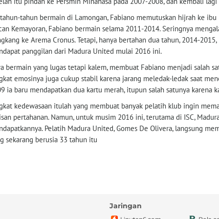
elah itu pindah ke Persmin Minahasa pada 2007-2008, dan kembali lagi
tahun-tahun bermain di Lamongan, Fabiano memutuskan hijrah ke ibu k
an Kemayoran, Fabiano bermain selama 2011-2014. Seringnya mengal
gkang ke Arema Cronus. Tetapi, hanya bertahan dua tahun, 2014-2015, 
dapat panggilan dari Madura United mulai 2016 ini.
a bermain yang lugas tetapi kalem, membuat Fabiano menjadi salah sat
gkat emosinya juga cukup stabil karena jarang meledak-ledak saat men
9 ia baru mendapatkan dua kartu merah, itupun salah satunya karena k
gkat kedewasaan itulah yang membuat banyak pelatih klub ingin mema
isan pertahanan. Namun, untuk musim 2016 ini, terutama di ISC, Madur
dapatkannya. Pelatih Madura United, Gomes De Olivera, langsung me
g sekarang berusia 33 tahun itu
Jaringan