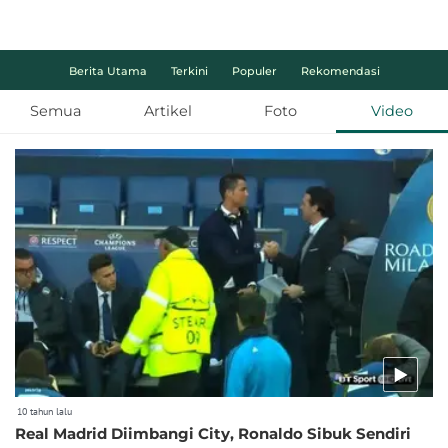
Berita Utama
Terkini
Populer
Rekomendasi
Semua
Artikel
Foto
Video
10 tahun lalu
Real Madrid Diimbangi City, Ronaldo Sibuk Sendiri