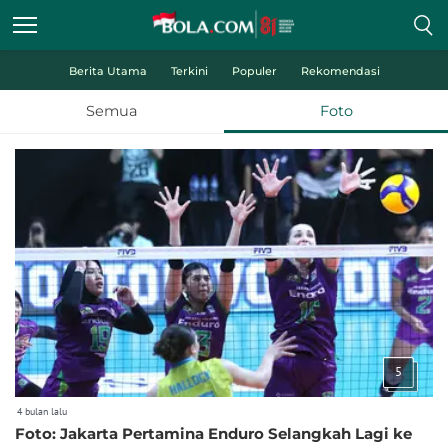
Berita Utama
Terkini
Populer
Rekomendasi
Semua
Foto
5
4 bulan lalu
Foto: Jakarta Pertamina Enduro Selangkah Lagi ke