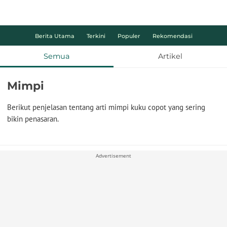
Berita Utama
Terkini
Populer
Rekomendasi
Semua
Artikel
Mimpi
Berikut penjelasan tentang arti mimpi kuku copot yang sering
bikin penasaran.
Advertisement