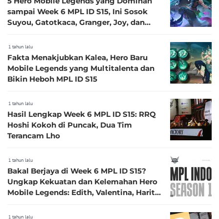
5 Hero Mobile Legends yang Dominan
sampai Week 6 MPL ID S15, Ini Sosok
Suyou, Gatotkaca, Granger, Joy, dan
Badang
1 tahun lalu
Fakta Menakjubkan Kalea, Hero Baru
Mobile Legends yang Multitalenta dan
Bikin Heboh MPL ID S15
1 tahun lalu
Hasil Lengkap Week 6 MPL ID S15: RRQ
Hoshi Kokoh di Puncak, Dua Tim
Terancam Lho
1 tahun lalu
Bakal Berjaya di Week 6 MPL ID S15?
Ungkap Kekuatan dan Kelemahan Hero
Mobile Legends: Edith, Valentina, Harith,
Hylos, dan Roger
1 tahun lalu