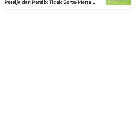
Persija dan Persib: Tidak Serta-Merta
Polisi Bisa Masuk
1 tahun lalu
3 Pemain Timnas Indonesia U-23 yang
Layak Berkembang di Eropa: Amunisi
Potensial dan Berkualitas!
1 tahun lalu
Erick Thohir Pastikan Ferarri dan Asnawi
Perkuat ASEAN All Star Hadapi MU,
Diizinkan Asalkan Tak Benturan dengan
TC Timnas di Bali
1 tahun lalu
Isu Asnawi Mangkualam dan
Muhammad Ferarri Jadi Pemain
Indonesia yang Bela ASEAN All-Stars
Lawan MU, PSSI Merespons
1 tahun lalu
Gubernur Jakarta Tanya ke Persija