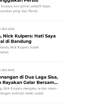
inggalkan Persib
Kuipers, kini giliran pelatih kiper,
tuskan pergi dari Persib.
i 2025 20:56
, Nick Kuipers: Hati Saya
gal di Bandung
landa, Nick Kuipers sudah
isahan
i 2025 06:45
enangan di Dua Laga Sisa,
in Rayakan Gelar Bersama
g, Nick Kuipers mengaku ia dan rakan-
ilangan motivasi meski sudah
I Liga 1 2024/2025.