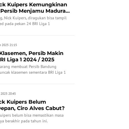
ick Kuipers Kemungkinan
 Persib Menjamu Madura
, Nick Kuipers, diragukan bisa tampil
ed pada pekan 24 BRI Liga 1
, Kota Bandung, Sabtu (22/2/2025).
b 2025 21:15
Klasemen, Persib Makin
RI Liga 1 2024 / 2025
marang membuat Persib Bandung
uncak klasemen sementara BRI Liga 1
n 2025 20:45
ick Kuipers Belum
epan, Ciro Alves Cabut?
Kuipers belum bisa memastikan masa
a berakhir pada tahun ini.