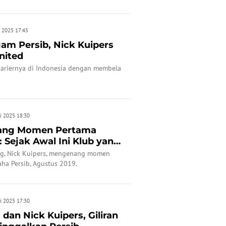
but mendapat sorakan dari Bobotoh.
n 2025 17:45
am Persib, Nick Kuipers
nited
kariernya di Indonesia dengan membela
i 2025 18:30
nang Momen Pertama
 Sejak Awal Ini Klub yang
ng, Nick Kuipers, mengenang momen
aha Persib, Agustus 2019.
i 2025 17:30
 dan Nick Kuipers, Giliran