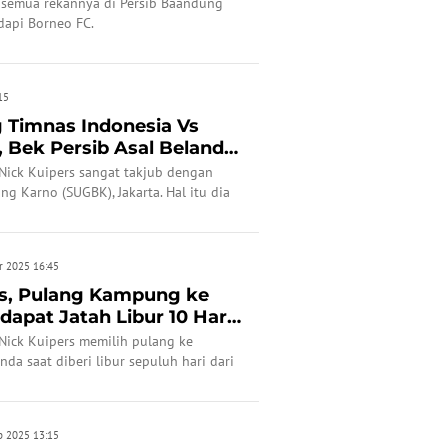
 semua rekannya di Persib Baandung
dapi Borneo FC.
15
 Timnas Indonesia Vs
 Bek Persib Asal Belanda
 Nick Kuipers sangat takjub dengan
ng Karno (SUGBK), Jakarta. Hal itu dia
ikan duel Timnas Indonesia kontra
) malam lalu.
r 2025 16:45
rs, Pulang Kampung ke
apat Jatah Libur 10 Hari
 Nick Kuipers memilih pulang ke
a saat diberi libur sepuluh hari dari
elatih.
b 2025 13:15