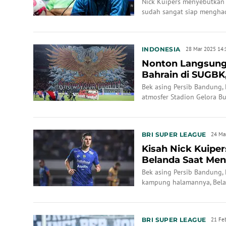
Menang d...
Nick Kuipers menyebutkan
sudah sangat siap mengha
INDONESIA
28 Mar 2025 14:
Nonton Langsung
Bahrain di SUGBK,
Takjub denga...
Bek asing Persib Bandung,
atmosfer Stadion Gelora Bu
ungkapkan setelah menyaks
Bahrain, Selasa (25/3/2025
BRI SUPER LEAGUE
24 Ma
Kisah Nick Kuipe
Belanda Saat Mend
dari Persi...
Bek asing Persib Bandung,
kampung halamannya, Beland
rutinitas latihan oleh tim p
BRI SUPER LEAGUE
21 Fe