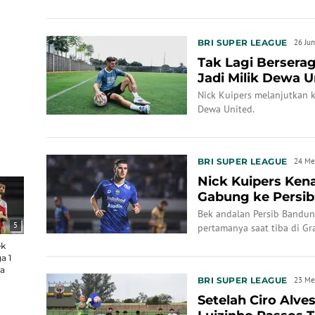
andalan Dewa United terse
BRI SUPER LEAGUE
26 Ju
Tak Lagi Berserag
Jadi Milik Dewa U
Nick Kuipers melanjutkan 
Dewa United.
BRI SUPER LEAGUE
24 Me
Nick Kuipers Ke
Gabung ke Persib:
Spesial
Bek andalan Persib Bandu
5
pertamanya saat tiba di Gr
ek
a 1
da
BRI SUPER LEAGUE
23 Me
Setelah Ciro Alves