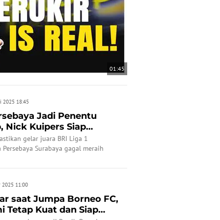
01:45
i 2025 18:45
ersebaya Jadi Penentu
, Nick Kuipers Siap
tikan gelar juara BRI Liga 1
a Persebaya Surabaya gagal meraih
iri.
r 2025 11:00
lar saat Jumpa Borneo FC,
i Tetap Kuat dan Siap