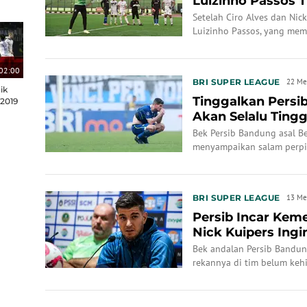
Luizinho Passos T
Setelah Ciro Alves dan Nick 
Luizinho Passos, yang memu
02:00
BRI SUPER LEAGUE
22 Me
ik
Tinggalkan Persib
 2019
Akan Selalu Ting
Bek Persib Bandung asal Be
menyampaikan salam perp
BRI SUPER LEAGUE
13 Me
Persib Incar Kem
Nick Kuipers Ing
Bobotoh
Bek andalan Persib Bandun
rekannya di tim belum keh
memastikan gelar juara BR