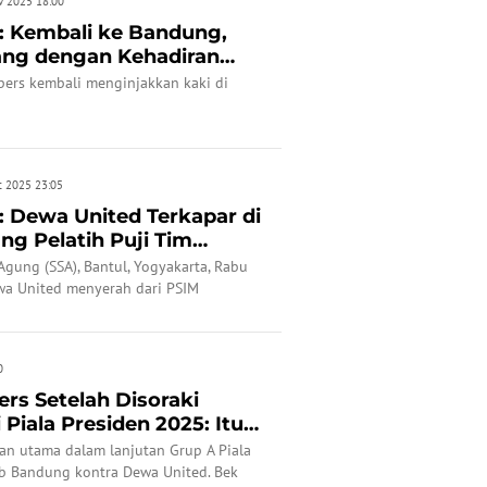
v 2025 18:00
: Kembali ke Bandung,
ang dengan Kehadiran
.
pers kembali menginjakkan kaki di
t 2025 23:05
: Dewa United Terkapar di
ng Pelatih Puji Tim
Agung (SSA), Bantul, Yogyakarta, Rabu
wa United menyerah dari PSIM
2.
0
rs Setelah Disoraki
 Piala Presiden 2025: Itu
an utama dalam lanjutan Grup A Piala
ib Bandung kontra Dewa United. Bek