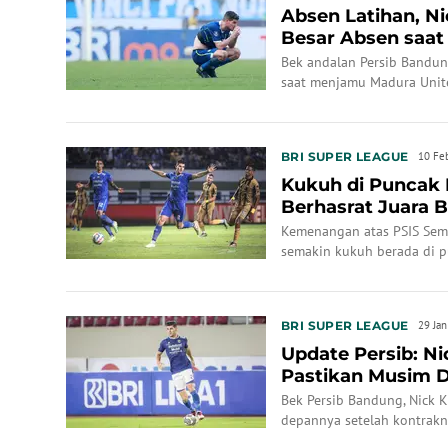
Absen Latihan, N
Besar Absen saat
United
Bek andalan Persib Bandung
saat menjamu Madura Unit
2024/2025 di Stadion GBLA
BRI SUPER LEAGUE
10 Fe
Kukuh di Puncak 
Berhasrat Juara B
Kemenangan atas PSIS Se
semakin kukuh berada di p
musim ini.
BRI SUPER LEAGUE
29 Ja
Update Persib: N
Pastikan Musim D
Bek Persib Bandung, Nick 
depannya setelah kontrakny