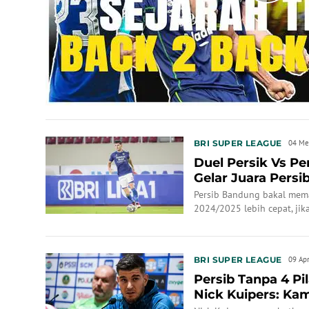
BRI SUPER LEAGUE
04 Me
Duel Persik Vs P
Gelar Juara Persib
Berpesta Bersa...
Persib Bandung bakal memas
2024/2025 lebih cepat, jik
kemenangan atas Persik Ked
BRI SUPER LEAGUE
09 Ap
Persib Tanpa 4 Pi
Nick Kuipers: Kam