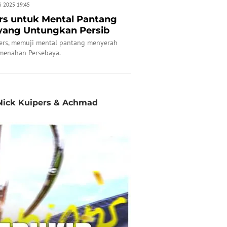
i 2025 19:45
ers untuk Mental Pantang
yang Untungkan Persib
ipers, memuji mental pantang menyerah
menahan Persebaya.
 Nick Kuipers & Achmad