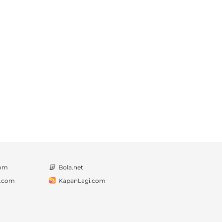
com
Bola.net
a.com
KapanLagi.com