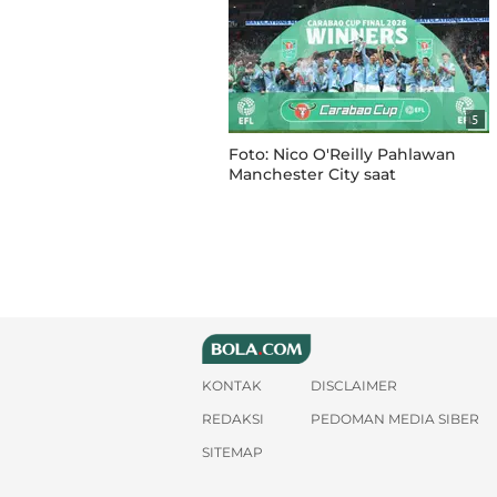
5
Foto: Nico O'Reilly Pahlawan
Manchester City saat
Tumbangkan Arsenal, The
Citizens Angkat Trofi Carabao
Cup
KONTAK
DISCLAIMER
REDAKSI
PEDOMAN MEDIA SIBER
SITEMAP