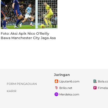
5
Foto: Aksi Apik Nico O'Reilly
Bawa Manchester City Jaga Asa
Rebut Puncak Klasemen Liga
Inggris
Jaringan
Liputan6.com
Bola.
FORM PENGADUAN
Brilio.net
Fimel
KARIR
Merdeka.com