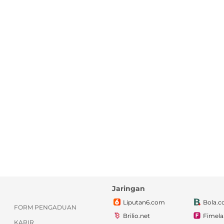
Jaringan
Liputan6.com
Bola.
FORM PENGADUAN
Brilio.net
Fimel
KARIR