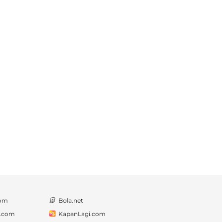
com
Bola.net
a.com
KapanLagi.com