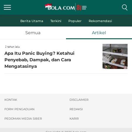
Berita Utama
Terkini
Populer
Rekomendasi
Semua
Artikel
2 tahun lalu
Apa Itu Panic Buying? Ketahui
Penyebab, Dampak, dan Cara
Mengatasinya
KONTAK
DISCLAIMER
FORM PENGADUAN
REDAKSI
PEDOMAN MEDIA SIBER
KARIR