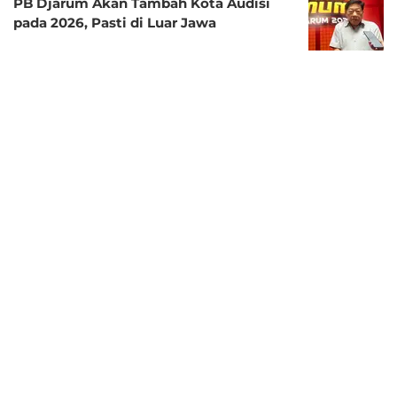
PB Djarum Akan Tambah Kota Audisi
pada 2026, Pasti di Luar Jawa
11 bulan lalu
Lika-Liku PB Djarum Berburu Mutiara
Terpendam Bulutangkis Indonesia: Skill
Penting, Attitude Nomor Satu
SPONSORED
12 bulan lalu
PB Djarum Kucurkan Bonus untuk Moh.
Zaki Ubaidillah, Putra Madura yang Jadi
Juara di Asia Junior Championships 2025
1 tahun lalu
Audisi Umum PB Djarum 2025 Digelar:
Pencarian Calon Atlet Bulutangkis
dengan Kualitas Super Dimulai!