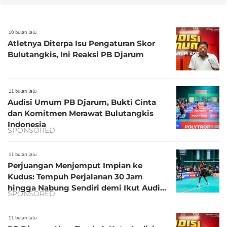
10 bulan lalu
Atletnya Diterpa Isu Pengaturan Skor
Bulutangkis, Ini Reaksi PB Djarum
11 bulan lalu
Audisi Umum PB Djarum, Bukti Cinta
dan Komitmen Merawat Bulutangkis
Indonesia
SPONSORED
11 bulan lalu
Perjuangan Menjemput Impian ke
Kudus: Tempuh Perjalanan 30 Jam
hingga Nabung Sendiri demi Ikut Audisi
SPONSORED
Umum PB Djarum 2025
11 bulan lalu