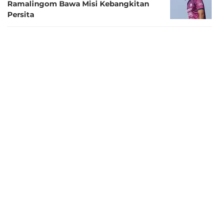
Ramalingom Bawa Misi Kebangkitan
Persita
22 hari lalu
Persita Benahi Lini Tengah, Rifky Dwi
Septiawan Dipulangkan dari PSM
22 hari lalu
Carlos Pena Genjot Persita, Targetkan
Tim Cepat Solid dalam Tujuh Pekan
23 hari lalu
Persita Perpanjang Kontrak 6 Pemain
Asing, demi Misi Bersaing di Papan Atas
Super League
26 hari lalu