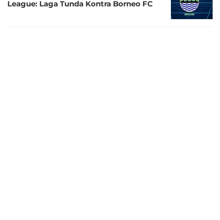
League: Laga Tunda Kontra Borneo FC
9 bulan lalu
Jadwal Siaran Langsung BRI Super
League, Sabtu 22 November 2025: Super
Big Match! Persebaya Vs Arema
9 bulan lalu
Link Live Streaming BRI Super League:
Semen Padang Vs Borneo FC
9 bulan lalu
Jadwal BRI Super League Pekan ke-10
dan Info Siaran Langsung di Indosiar dan
Vidio
10 bulan lalu