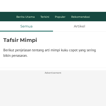
Berita Utama
Terkini
Populer
Rekomendasi
Semua
Artikel
Tafsir Mimpi
Berikut penjelasan tentang arti mimpi kuku copot yang sering
bikin penasaran.
Advertisement