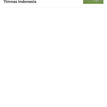
Timnas Indonesia
1 tahun lalu
Timnas Indonesia Jungkalkan China di
SUGBK, Top Skorer Liga 1 2018: Tim
Garuda Tampil Memukau
1 tahun lalu
Rahmad Darmawan Yakin Timnas
Indonesia Raih Hasil Bagus di R4
Kualifikasi Piala Dunia 2026 meski
Dikepung Tim Timur Tengah
1 tahun lalu
Kombinasi Ole Romeny - Egy Maulana
Vikri saat Timnas Indonesia Bungkam
China Bikin Rahmad Darmawan
Terkesan
1 tahun lalu
La Grande Indonesia Jelaskan Makna