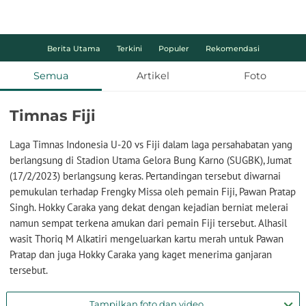
Berita Utama
Terkini
Populer
Rekomendasi
Semua
Artikel
Foto
Timnas Fiji
Laga Timnas Indonesia U-20 vs Fiji dalam laga persahabatan yang
berlangsung di Stadion Utama Gelora Bung Karno (SUGBK), Jumat
(17/2/2023) berlangsung keras. Pertandingan tersebut diwarnai
pemukulan terhadap Frengky Missa oleh pemain Fiji, Pawan Pratap
Singh. Hokky Caraka yang dekat dengan kejadian berniat melerai
namun sempat terkena amukan dari pemain Fiji tersebut. Alhasil
wasit Thoriq M Alkatiri mengeluarkan kartu merah untuk Pawan
Pratap dan juga Hokky Caraka yang kaget menerima ganjaran
tersebut.
Tampilkan foto dan video