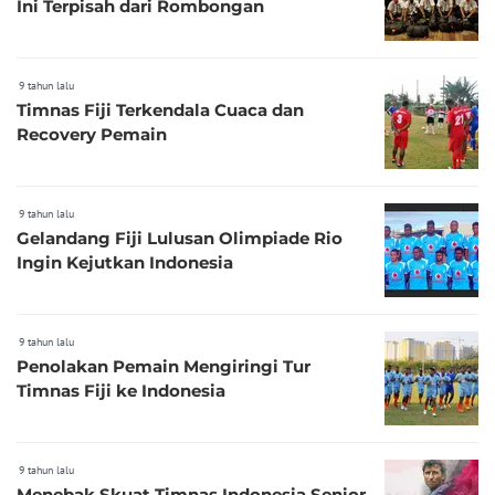
Ini Terpisah dari Rombongan
9 tahun lalu
Timnas Fiji Terkendala Cuaca dan
Recovery Pemain
9 tahun lalu
Gelandang Fiji Lulusan Olimpiade Rio
Ingin Kejutkan Indonesia
9 tahun lalu
Penolakan Pemain Mengiringi Tur
Timnas Fiji ke Indonesia
9 tahun lalu
Menebak Skuat Timnas Indonesia Senior