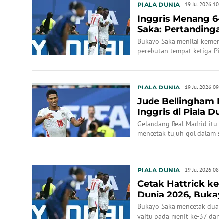
PIALA DUNIA
19 Jul 2026 10
Inggris Menang 6
Saka: Pertandinga
Bukayo Saka menilai kemen
perebutan tempat ketiga Pia
mencetak hattrick.
PIALA DUNIA
19 Jul 2026 09
Jude Bellingham 
Inggris di Piala D
Gelandang Real Madrid itu
mencetak tujuh gol dalam s
PIALA DUNIA
19 Jul 2026 08
Cetak Hattrick ke
Dunia 2026, Buka
Lineker dan...
Bukayo Saka mencetak dua
yaitu pada menit ke-37 da