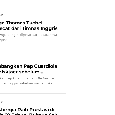
:45
iga Thomas Tuchel
ecat dari Timnas Inggris
ngaja ingin dipecat dari jabatannya
gris?
mbangkan Pep Guardiola
olskjaer sebelum
Tuc...
an Pep Guardiola dan Ole Gunnar
imnas Inggris sebelum menjatuhkan
hel.
:30
hirnya Raih Prestasi di