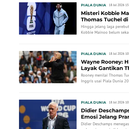
PIALA DUNIA
18 Jul 2026 15
Misteri Kobbie Ma
Thomas Tuchel di 
Akhirnya Terbongk
Hingga jelang laga perebut
Kobbie Mainoo belum seka
Timnas Inggris.
PIALA DUNIA
18 Jul 2026 10
Wayne Rooney: H
Layak Gantikan T
Inggris!
Rooney menilai Thomas Tuc
Inggris usai Piala Dunia 20
Tuchel tegaskan tak akan 
PIALA DUNIA
18 Jul 2026 10
Didier Deschamp
Emosi Jelang Pran
Didier Deschamps menegask