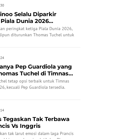
:30
inoo Selalu Diparkir
Piala Dunia 2026
a...
an peringkat ketiga Piala Dunia 2026,
lipun diturunkan Thomas Tuchel untuk
:24
anya Pep Guardiola yang
homas Tuchel di Timnas
hel tetap opsi terbaik untuk Timnas
26, kecuali Pep Guardiola tersedia.
mundur.
:14
s Tegaskan Tak Terbawa
cis Vs Inggris
an tak larut emosi dalam laga Prancis