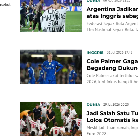
DUNIA
06 Agu 2026 22:15
ersebut
Argentina Jadik
atas Inggris seba
Bola
Federasi Sepak Bola Argent
Tim Nasional Sepak Bola. T
mengenang kemenangan Albi
Piala Dunia 2026.
INGGRIS
31 Jul 2026 17:45
Cole Palmer Gagal
Begadang Dukung
Berujung Ketid...
Cole Palmer akui tertidur s
2026, kini fokus bangkit b
DUNIA
29 Jul 2026 20:20
Jadi Salah Satu T
Lolos Otomatis k
Meski jadi tuan rumah, Ingg
Euro 2028.