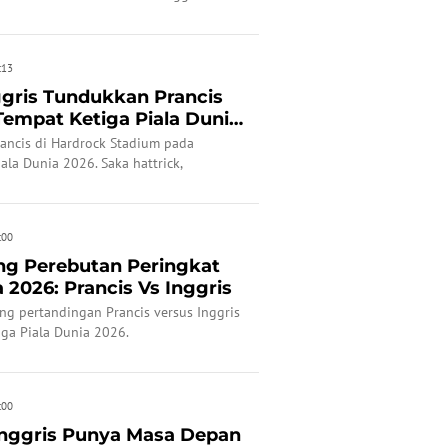
pertandingan. Kemudian pada babak
ah lagi pundi golnya melalui titik
k.
:13
ggris Tundukkan Prancis
Tempat Ketiga Piala Dunia
rancis di Hardrock Stadium pada
ala Dunia 2026. Saka hattrick,
:00
ing Perebutan Peringkat
a 2026: Prancis Vs Inggris
ming pertandingan Prancis versus Inggris
iga Piala Dunia 2026.
:00
Inggris Punya Masa Depan