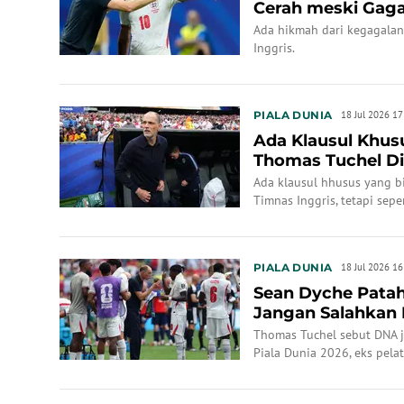
Cerah meski Gagal
Ada hikmah dari kegagalan
Inggris.
PIALA DUNIA
18 Jul 2026 17
Ada Klausul Khusu
Thomas Tuchel Di
Inggris, Mengapa 
Ada klausul hhusus yang bi
Timnas Inggris, tetapi sepe
PIALA DUNIA
18 Jul 2026 16
Sean Dyche Patah
Jangan Salahkan 
Thomas Tuchel sebut DNA ja
Piala Dunia 2026, eks pelat