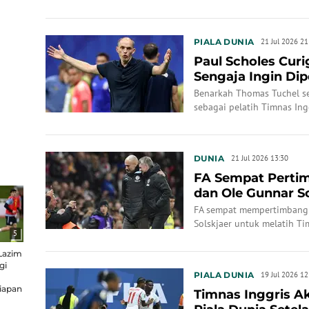
PIALA DUNIA
21 Jul 2026 21
Paul Scholes Cur
Sengaja Ingin Dip
Benarkah Thomas Tuchel se
sebagai pelatih Timnas Ing
DUNIA
21 Jul 2026 13:30
FA Sempat Perti
dan Ole Gunnar S
Menunjuk Thomas 
FA sempat mempertimbangk
Solskjaer untuk melatih T
5
pilihan kepada Thomas Tuc
 Lazim
gi
PIALA DUNIA
19 Jul 2026 12
siapan
Timnas Inggris Ak