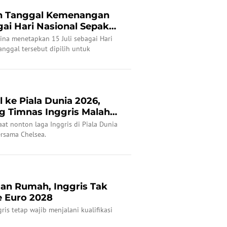
an Tanggal Kemenangan
gai Hari Nasional Sepak
ina menetapkan 15 Juli sebagai Hari
anggal tersebut dipilih untuk
celeste atas Inggris pada semifinal
 ke Piala Dunia 2026,
 Timnas Inggris Malah
aat nonton laga Inggris di Piala Dunia
ersama Chelsea.
uan Rumah, Inggris Tak
e Euro 2028
ris tetap wajib menjalani kualifikasi