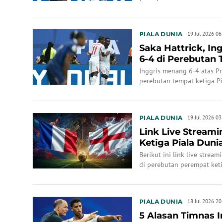
unggul 4-0 sebelum jeda 
kedua, Bukayo Saka menamb
putih dan mencetak hattric
PIALA DUNIA
19 Jul 2026 06
Saka Hattrick, In
6-4 di Perebutan 
2026
Inggris menang 6-4 atas P
perebutan tempat ketiga Pi
Bellingham menutup skor.
PIALA DUNIA
19 Jul 2026 03
Link Live Stream
Ketiga Piala Duni
Berikut ini link live strea
di perebutan perempat ket
PIALA DUNIA
18 Jul 2026 20
5 Alasan Timnas 