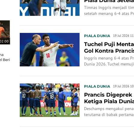
Piala Dunia Setel
hingga ...
Timnas Inggris menjadi tim
setelah menang 6-4 atas Pr
PIALA DUNIA
19 Jul 2026 11
02:00
Tuchel Puji Menta
Gol Kontra Pranci
na
Inggris menang 6-4 atas Pr
l Beri
Dunia 2026. Tuchel memuji
kondisi fisik tidak ideal.
PIALA DUNIA
19 Jul 2026 10
Prancis Digeprek 
Ketiga Piala Dun
Akui ...
Deschamps mengakui penam
terutama di babak pertama
kali.