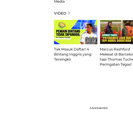
Media
VIDEO
02:24
Tak Masuk Daftar! 4
Marcus Rashford
Bintang Inggris yang
Melesat di Barcelo
Tersingkir
tapi Thomas Tuche
Peringatan Tegas!
Advertisement