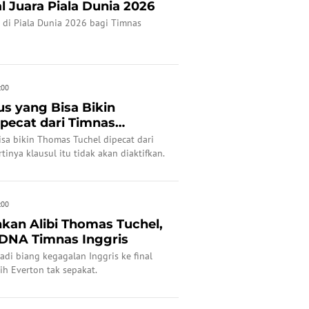
 Juara Piala Dunia 2026
 di Piala Dunia 2026 bagi Timnas
:00
s yang Bisa Bikin
pecat dari Timnas
FA S...
sa bikin Thomas Tuchel dipecat dari
rtinya klausul itu tidak akan diaktifkan.
:00
kan Alibi Thomas Tuchel,
DNA Timnas Inggris
di biang kegagalan Inggris ke final
ih Everton tak sepakat.