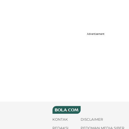
Advertisement
KONTAK
DISCLAIMER
REDAKSI
PEDOMAN MEDIA SIBER