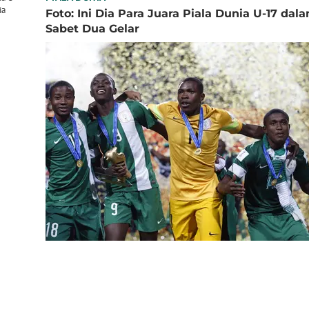
ia
Foto: Ini Dia Para Juara Piala Dunia U-17 dala
Sabet Dua Gelar