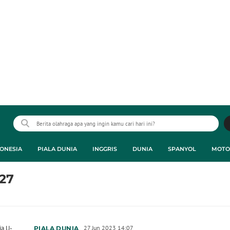
ONESIA
PIALA DUNIA
INGGRIS
DUNIA
SPANYOL
MOTO
-27
ia U-
27 Jun 2023 14:07
PIALA DUNIA