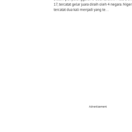
17, tercatat gelar juara diraih oleh 4 negara. Niger
tercatat dua kali menjadi yang te...
Advertisement