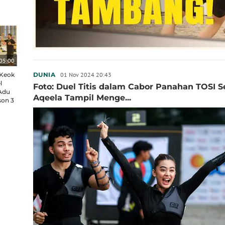
05:00
 Keok
01 Nov 2024 20:43
DUNIA
l
Foto: Duel Titis dalam Cabor Panahan TOSI 
Adu
Aqeela Tampil Menge...
son 3