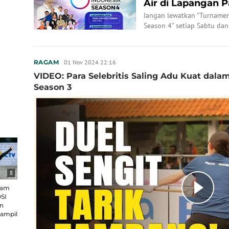
Air di Lapangan P
Jangan lewatkan "Turnamen 
Season 4" setiap Sabtu da
SCTV, YouTube RANS Entert
01 Nov 2024 22:16
RAGAM
VIDEO: Para Selebritis Saling Adu Kuat dala
Season 3
8
alam
SI
an
Tampil