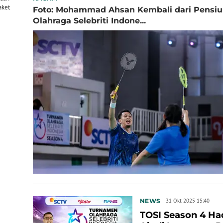
aket
Foto: Mohammad Ahsan Kembali dari Pensiu
Olahraga Selebriti Indone...
NEWS
31 Okt 2025 15:40
TOSI Season 4 Had