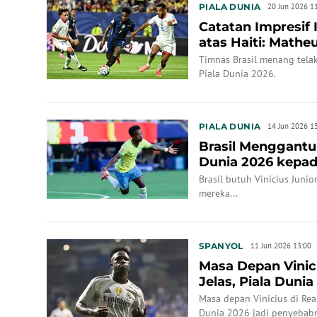
PIALA DUNIA
20 Jun 2026 1
Catatan Impresif 
atas Haiti: Mathe
Vinicius J...
Timnas Brasil menang telak
Piala Dunia 2026.
PIALA DUNIA
14 Jun 2026 1
Brasil Menggantu
Dunia 2026 kepada
Brasil butuh Vinicius Juni
mereka...
SPANYOL
11 Jun 2026 13:00
Masa Depan Vinic
Jelas, Piala Duni
Masa depan Vinicius di Re
Dunia 2026 jadi penyebab