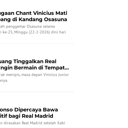
Dugaan Chant Vinicius Mati
bang di Kandang Osasuna
oleh penggemar Osasuna selama
 ke-25, Minggu (22-2-2026) dini hari
luang Tinggalkan Real
 Ingin Bermain di Tempat
ak menipis, masa depan Vinicius Junior
anya.
lonso Dipercaya Bawa
if bagi Real Madrid
an dirasakan Real Madrid setelah Xabi