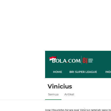
HOME
BRI SUPER LEAGUE
IND
Vinicius
Semua
Artikel
Jose Mourinho bicara soal Vinícius setelah sang b