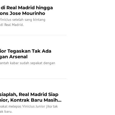
 di Real Madrid hingga
pons Jose Mourinho
Vinícius setelah sang bintang
i Real Madrid.
nior Tegaskan Tak Ada
gan Arsenal
bantah kabar sudah sepakat dengan
iaplah, Real Madrid Siap
nior, Kontrak Baru Masih
akal melepas Vinicius Junior jika tak
ak baru.