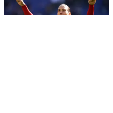
6
4 bulan lalu
Foto: Gol Telat Virgil Van Dijk Menangkan Liverpool
dalam Derby Merseyside di Liga Inggris
4 bulan lalu
Gol Dramatis Van Dijk Menangkan
Derby, Bek Liverpool Singgung Musim
Mengecewakan dan Perpisahan
Mohamed Salah
4 bulan lalu