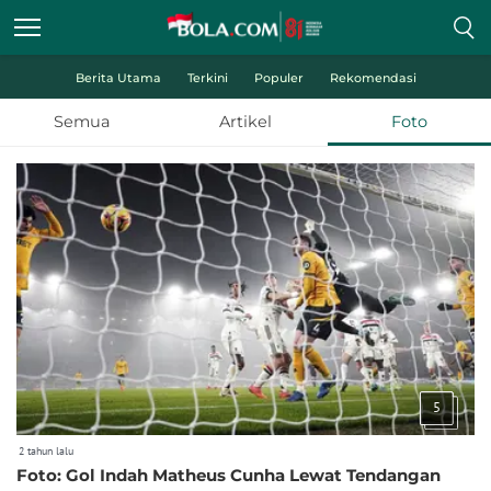
Berita Utama
Terkini
Populer
Rekomendasi
Semua
Artikel
Foto
5
2 tahun lalu
Foto: Gol Indah Matheus Cunha Lewat Tendangan