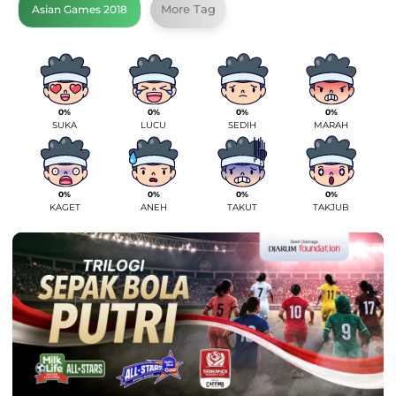
More Tag
Asian Games 2018
0%
0%
0%
0%
SUKA
LUCU
SEDIH
MARAH
0%
0%
0%
0%
KAGET
ANEH
TAKUT
TAKJUB