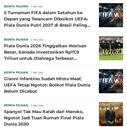
BERITA PILIHAN
7 jam lalu
5 Turnamen FIFA dalam Setahun ke
Depan yang Terancam Diboikot UEFA:
Piala Dunia Putri 2027 di Brasil Paling
Besar
BERITA PILIHAN
1 hari lalu
Piala Dunia 2026 Tinggalkan Warisan
Besar, Kanada Investasikan Rp17,9
Triliun untuk Olahraga Terbesar
Sepanjang Sejarah
BERITA PILIHAN
1 hari lalu
Gianni Infantino Sudah Minta Maaf,
UEFA Tetap Ngotot: Boikot Piala Dunia
Belum Dicabut
BERITA PILIHAN
1 hari lalu
Spanyol Tak Mau Kalah dari Maroko,
Ngotot Jadi Tuan Rumah Final Piala
Dunia 2030