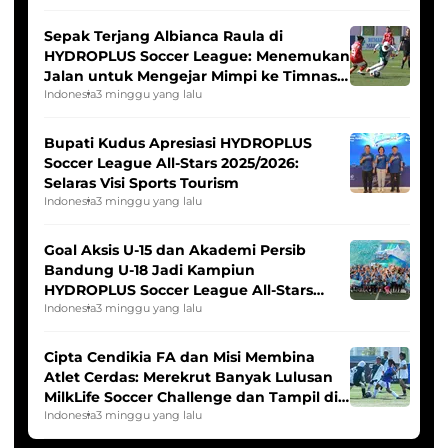
Sepak Terjang Albianca Raula di
HYDROPLUS Soccer League: Menemukan
Jalan untuk Mengejar Mimpi ke Timnas
Indonesia Putri
Indonesia
3 minggu yang lalu
Bupati Kudus Apresiasi HYDROPLUS
Soccer League All-Stars 2025/2026:
Selaras Visi Sports Tourism
Indonesia
3 minggu yang lalu
Goal Aksis U-15 dan Akademi Persib
Bandung U-18 Jadi Kampiun
HYDROPLUS Soccer League All-Stars
2025/2026
Indonesia
3 minggu yang lalu
Cipta Cendikia FA dan Misi Membina
Atlet Cerdas: Merekrut Banyak Lulusan
MilkLife Soccer Challenge dan Tampil di
HYDROPLUS Soccer League
Indonesia
3 minggu yang lalu