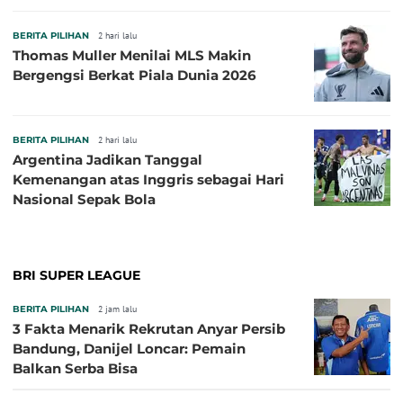
BERITA PILIHAN
2 hari lalu
Thomas Muller Menilai MLS Makin
Bergengsi Berkat Piala Dunia 2026
BERITA PILIHAN
2 hari lalu
Argentina Jadikan Tanggal
Kemenangan atas Inggris sebagai Hari
Nasional Sepak Bola
BRI SUPER LEAGUE
BERITA PILIHAN
2 jam lalu
3 Fakta Menarik Rekrutan Anyar Persib
Bandung, Danijel Loncar: Pemain
Balkan Serba Bisa