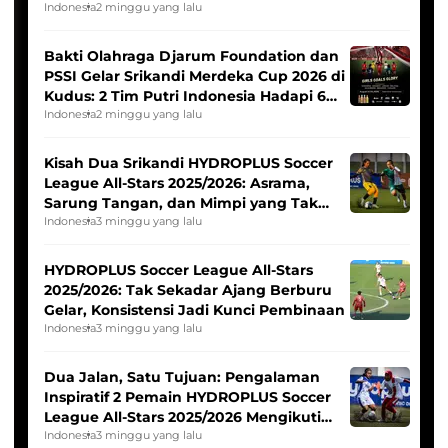
Indonesia
2 minggu yang lalu
Bakti Olahraga Djarum Foundation dan
PSSI Gelar Srikandi Merdeka Cup 2026 di
Kudus: 2 Tim Putri Indonesia Hadapi 6
Tim Asia
Indonesia
2 minggu yang lalu
Kisah Dua Srikandi HYDROPLUS Soccer
League All-Stars 2025/2026: Asrama,
Sarung Tangan, dan Mimpi yang Tak
Pernah Padam
Indonesia
3 minggu yang lalu
HYDROPLUS Soccer League All-Stars
2025/2026: Tak Sekadar Ajang Berburu
Gelar, Konsistensi Jadi Kunci Pembinaan
Indonesia
3 minggu yang lalu
Dua Jalan, Satu Tujuan: Pengalaman
Inspiratif 2 Pemain HYDROPLUS Soccer
League All-Stars 2025/2026 Mengikuti
Seleksi Timnas Indonesia Putri
Indonesia
3 minggu yang lalu