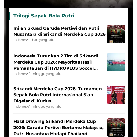
Trilogi Sepak Bola Putri
Inilah Skuad Garuda Pertiwi dan Putri
Nusantara di Srikandi Merdeka Cup 2026
Indonesia
2 hari yang lalu
Indonesia Turunkan 2 Tim di Srikandi
Merdeka Cup 2026: Mayoritas Hasil
Pemantauan di HYDROPLUS Soccer
League
Indonesia
1 minggu yang lalu
Srikandi Merdeka Cup 2026: Turnamen
Sepak Bola Putri Internasional Siap
Digelar di Kudus
Indonesia
1 minggu yang lalu
Hasil Drawing Srikandi Merdeka Cup
2026: Garuda Pertiwi Bertemu Malaysia,
Putri Nusantara Hadapi Thailand