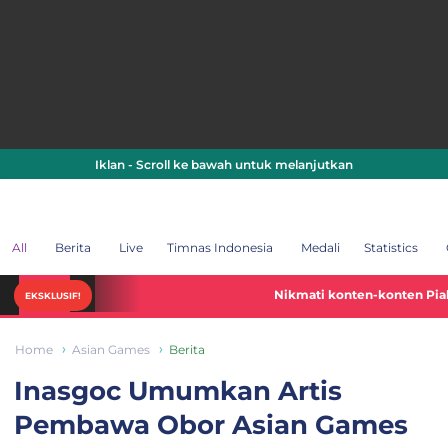
Iklan - Scroll ke bawah untuk melanjutkan
All
Berita
Live
Timnas Indonesia
Medali
Statistics
Nikmati konten-konten Piala Dunia 2026 
EKSKLUSIF!
Home
Asian Games
Berita
Inasgoc Umumkan Artis
Pembawa Obor Asian Games