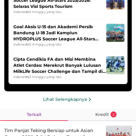
Soccer League All-Stars 2025/2026:
Selaras Visi Sports Tourism
Indonesia
3 minggu yang lalu
Goal Aksis U-15 dan Akademi Persib
Bandung U-18 Jadi Kampiun
HYDROPLUS Soccer League All-Stars
2025/2026
Indonesia
3 minggu yang lalu
Cipta Cendikia FA dan Misi Membina
Atlet Cerdas: Merekrut Banyak Lulusan
MilkLife Soccer Challenge dan Tampil di
HYDROPLUS Soccer League
Indonesia
3 minggu yang lalu
Lihat Selengkapnya
Terkait
Kredit
2
Tim Panjat Tebing Bersiap untuk Asian