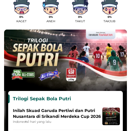
0%
0%
0%
0%
KAGET
ANEH
TAKUT
TAKJUB
Trilogi Sepak Bola Putri
Inilah Skuad Garuda Pertiwi dan Putri
Nusantara di Srikandi Merdeka Cup 2026
Indonesia
1 hari yang lalu