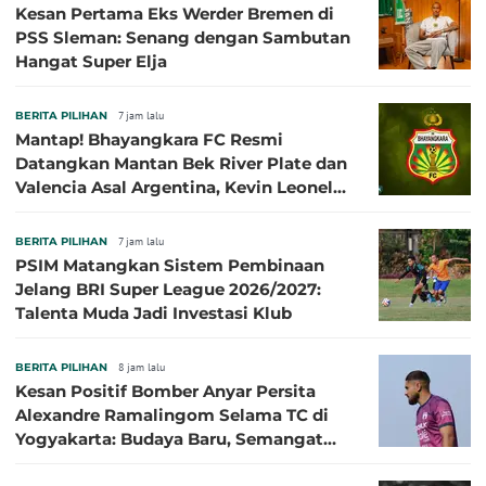
Kesan Pertama Eks Werder Bremen di
PSS Sleman: Senang dengan Sambutan
Hangat Super Elja
BERITA PILIHAN
7 jam lalu
Mantap! Bhayangkara FC Resmi
Datangkan Mantan Bek River Plate dan
Valencia Asal Argentina, Kevin Leonel
Sibille
BERITA PILIHAN
7 jam lalu
PSIM Matangkan Sistem Pembinaan
Jelang BRI Super League 2026/2027:
Talenta Muda Jadi Investasi Klub
BERITA PILIHAN
8 jam lalu
Kesan Positif Bomber Anyar Persita
Alexandre Ramalingom Selama TC di
Yogyakarta: Budaya Baru, Semangat
Baru!