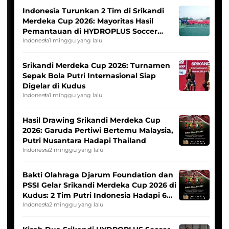
Indonesia Turunkan 2 Tim di Srikandi
Merdeka Cup 2026: Mayoritas Hasil
Pemantauan di HYDROPLUS Soccer
League
Indonesia
1 minggu yang lalu
Srikandi Merdeka Cup 2026: Turnamen
Sepak Bola Putri Internasional Siap
Digelar di Kudus
Indonesia
1 minggu yang lalu
Hasil Drawing Srikandi Merdeka Cup
2026: Garuda Pertiwi Bertemu Malaysia,
Putri Nusantara Hadapi Thailand
Indonesia
2 minggu yang lalu
Bakti Olahraga Djarum Foundation dan
PSSI Gelar Srikandi Merdeka Cup 2026 di
Kudus: 2 Tim Putri Indonesia Hadapi 6
Tim Asia
Indonesia
2 minggu yang lalu