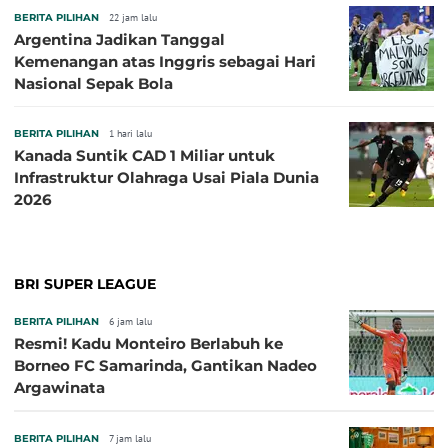
BERITA PILIHAN
22 jam lalu
Argentina Jadikan Tanggal
Kemenangan atas Inggris sebagai Hari
Nasional Sepak Bola
BERITA PILIHAN
1 hari lalu
Kanada Suntik CAD 1 Miliar untuk
Infrastruktur Olahraga Usai Piala Dunia
2026
BRI SUPER LEAGUE
BERITA PILIHAN
6 jam lalu
Resmi! Kadu Monteiro Berlabuh ke
Borneo FC Samarinda, Gantikan Nadeo
Argawinata
BERITA PILIHAN
7 jam lalu