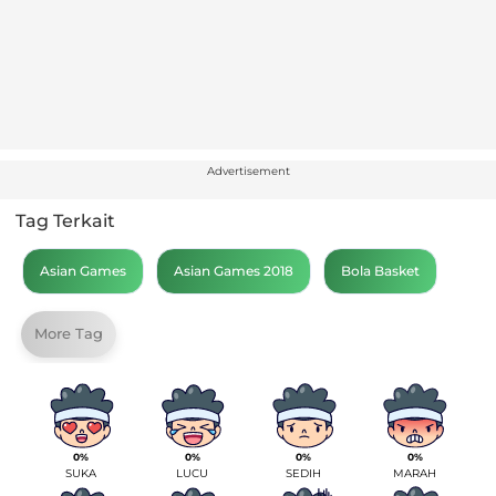
Advertisement
Tag Terkait
Asian Games
Asian Games 2018
Bola Basket
More Tag
0%
0%
0%
0%
SUKA
LUCU
SEDIH
MARAH