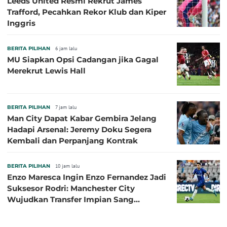
Leeds United Resmi Rekrut James
Trafford, Pecahkan Rekor Klub dan Kiper
Inggris
BERITA PILIHAN
6 jam lalu
MU Siapkan Opsi Cadangan jika Gagal
Merekrut Lewis Hall
BERITA PILIHAN
7 jam lalu
Man City Dapat Kabar Gembira Jelang
Hadapi Arsenal: Jeremy Doku Segera
Kembali dan Perpanjang Kontrak
BERITA PILIHAN
10 jam lalu
Enzo Maresca Ingin Enzo Fernandez Jadi
Suksesor Rodri: Manchester City
Wujudkan Transfer Impian Sang
Pelatih?