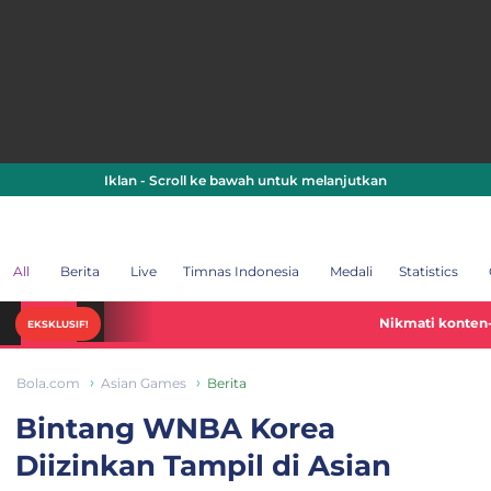
Iklan - Scroll ke bawah untuk melanjutkan
All
Berita
Live
Timnas Indonesia
Medali
Statistics
Nikmati konten-konten Piala 
EKSKLUSIF!
Bola.com
Asian Games
Berita
Bintang WNBA Korea
Diizinkan Tampil di Asian