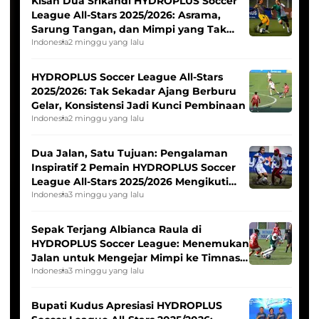
Kisah Dua Srikandi HYDROPLUS Soccer
League All-Stars 2025/2026: Asrama,
Sarung Tangan, dan Mimpi yang Tak
Pernah Padam
Indonesia
2 minggu yang lalu
HYDROPLUS Soccer League All-Stars
2025/2026: Tak Sekadar Ajang Berburu
Gelar, Konsistensi Jadi Kunci Pembinaan
Indonesia
2 minggu yang lalu
Dua Jalan, Satu Tujuan: Pengalaman
Inspiratif 2 Pemain HYDROPLUS Soccer
League All-Stars 2025/2026 Mengikuti
Seleksi Timnas Indonesia Putri
Indonesia
3 minggu yang lalu
Sepak Terjang Albianca Raula di
HYDROPLUS Soccer League: Menemukan
Jalan untuk Mengejar Mimpi ke Timnas
Indonesia Putri
Indonesia
3 minggu yang lalu
Bupati Kudus Apresiasi HYDROPLUS