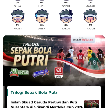
0%
0%
0%
0%
SUKA
LUCU
SEDIH
MARAH
0%
0%
0%
0%
KAGET
ANEH
TAKUT
TAKJUB
Trilogi Sepak Bola Putri
Inilah Skuad Garuda Pertiwi dan Putri
Nusantara di Srikandi Merdeka Cup 2026