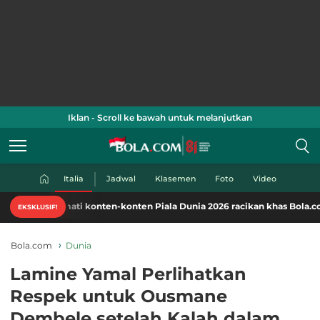
Iklan - Scroll ke bawah untuk melanjutkan
Italia
Jadwal
Klasemen
Foto
Video
mati konten-konten Piala Dunia 2026 racikan khas Bola.com. Klik di sini
EKSKLUSIF!
Bola.com
Dunia
Lamine Yamal Perlihatkan
Respek untuk Ousmane
Dembele setelah Kalah dalam