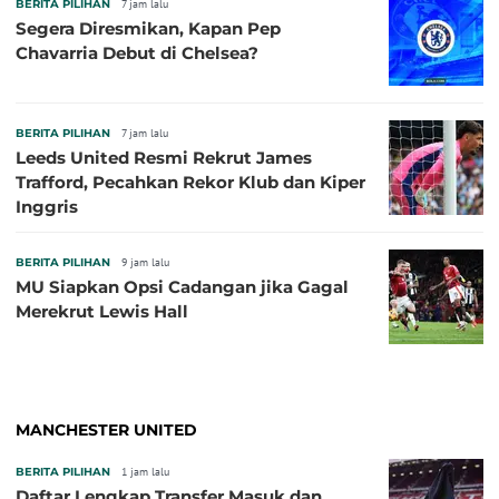
BERITA PILIHAN
7 jam lalu
Segera Diresmikan, Kapan Pep
Chavarria Debut di Chelsea?
BERITA PILIHAN
7 jam lalu
Leeds United Resmi Rekrut James
Trafford, Pecahkan Rekor Klub dan Kiper
Inggris
BERITA PILIHAN
9 jam lalu
MU Siapkan Opsi Cadangan jika Gagal
Merekrut Lewis Hall
MANCHESTER UNITED
BERITA PILIHAN
1 jam lalu
Daftar Lengkap Transfer Masuk dan