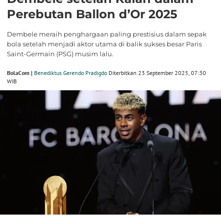
Perebutan Ballon d’Or 2025
Dembele meraih penghargaan paling prestisius dalam sepak
bola setelah menjadi aktor utama di balik sukses besar Paris
Saint-Germain (PSG) musim lalu.
BolaCom |
Benediktus Gerendo Pradigdo
Diterbitkan 23 September 2025, 07:30
WIB