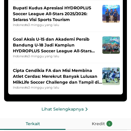
Bupati Kudus Apresiasi HYDROPLUS
Soccer League All-Stars 2025/2026:
Selaras Visi Sports Tourism
Indonesia
3 minggu yang lalu
Goal Aksis U-15 dan Akademi Persib
Bandung U-18 Jadi Kampiun
HYDROPLUS Soccer League All-Stars
2025/2026
Indonesia
3 minggu yang lalu
Cipta Cendikia FA dan Misi Membina
Atlet Cerdas: Merekrut Banyak Lulusan
MilkLife Soccer Challenge dan Tampil di
HYDROPLUS Soccer League
Indonesia
3 minggu yang lalu
Lihat Selengkapnya
Terkait
Kredit
1