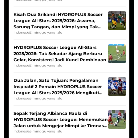
Kisah Dua Srikandi HYDROPLUS Soccer
League All-Stars 2025/2026: Asrama,
Sarung Tangan, dan Mimpi yang Tak
Pernah Padam
Indonesia
2 minggu yang lalu
HYDROPLUS Soccer League All-Stars
2025/2026: Tak Sekadar Ajang Berburu
Gelar, Konsistensi Jadi Kunci Pembinaan
Indonesia
2 minggu yang lalu
Dua Jalan, Satu Tujuan: Pengalaman
Inspiratif 2 Pemain HYDROPLUS Soccer
League All-Stars 2025/2026 Mengikuti
Seleksi Timnas Indonesia Putri
Indonesia
3 minggu yang lalu
Sepak Terjang Albianca Raula di
HYDROPLUS Soccer League: Menemukan
Jalan untuk Mengejar Mimpi ke Timnas
Indonesia Putri
Indonesia
3 minggu yang lalu