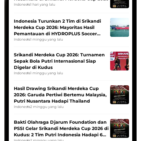
Indonesia
1 hari yang lalu
Indonesia Turunkan 2 Tim di Srikandi
Merdeka Cup 2026: Mayoritas Hasil
Pemantauan di HYDROPLUS Soccer
League
Indonesia
1 minggu yang lalu
Srikandi Merdeka Cup 2026: Turnamen
Sepak Bola Putri Internasional Siap
Digelar di Kudus
Indonesia
1 minggu yang lalu
Hasil Drawing Srikandi Merdeka Cup
2026: Garuda Pertiwi Bertemu Malaysia,
Putri Nusantara Hadapi Thailand
Indonesia
2 minggu yang lalu
Bakti Olahraga Djarum Foundation dan
PSSI Gelar Srikandi Merdeka Cup 2026 di
Kudus: 2 Tim Putri Indonesia Hadapi 6
Tim Asia
Indonesia
2 minggu yang lalu