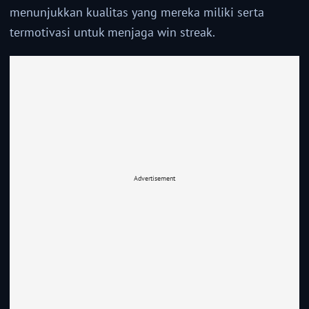
menunjukkan kualitas yang mereka miliki serta
termotivasi untuk menjaga win streak.
Advertisement