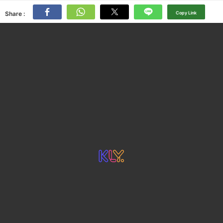
Share :
Copy Link