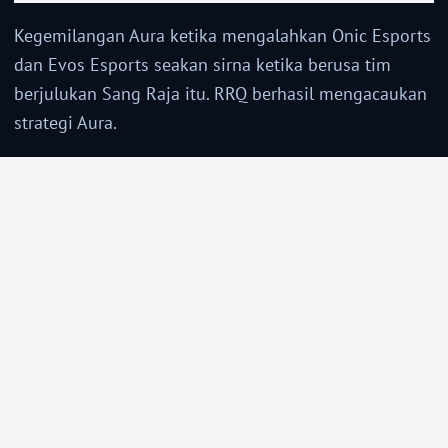
Kegemilangan Aura ketika mengalahkan Onic Esports
dan Evos Esports seakan sirna ketika berusa tim
berjulukan Sang Raja itu. RRQ berhasil mengacaukan
strategi Aura.