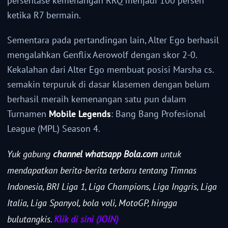
persentase kemenangan RRQ menjadi 100 persen
ketika R7 bermain.
Sementara pada pertandingan lain, Alter Ego berhasil
mengalahkan Genflix Aerowolf dengan skor 2-0.
Kekalahan dari Alter Ego membuat posisi Marsha cs.
semakin terpuruk di dasar klasemen dengan belum
berhasil meraih kemenangan satu pun dalam
Turnamen
Mobile Legends
: Bang Bang Profesional
League (MPL) Season 4.
Yuk gabung
channel whatsapp Bola.com
untuk
mendapatkan berita-berita terbaru tentang Timnas
Indonesia, BRI Liga 1, Liga Champions, Liga Inggris, Liga
Italia, Liga Spanyol, bola voli, MotoGP, hingga
bulutangkis.
Klik di sini (JOIN)