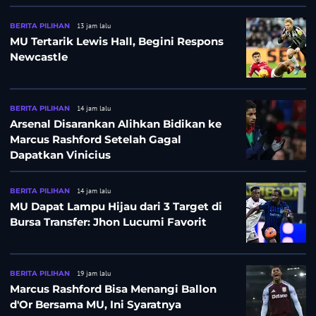
BERITA PILIHAN
13 jam lalu
MU Tertarik Lewis Hall, Begini Respons
Newcastle
BERITA PILIHAN
14 jam lalu
Arsenal Disarankan Alihkan Bidikan ke
Marcus Rashford Setelah Gagal
Dapatkan Vinicius
BERITA PILIHAN
14 jam lalu
MU Dapat Lampu Hijau dari 3 Target di
Bursa Transfer: Jhon Lucumi Favorit
BERITA PILIHAN
19 jam lalu
Marcus Rashford Bisa Menangi Ballon
d'Or Bersama MU, Ini Syaratnya