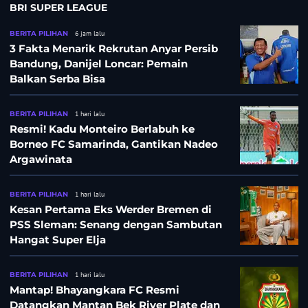
BRI SUPER LEAGUE
BERITA PILIHAN
6 jam lalu
3 Fakta Menarik Rekrutan Anyar Persib
Bandung, Danijel Loncar: Pemain
Balkan Serba Bisa
BERITA PILIHAN
1 hari lalu
Resmi! Kadu Monteiro Berlabuh ke
Borneo FC Samarinda, Gantikan Nadeo
Argawinata
BERITA PILIHAN
1 hari lalu
Kesan Pertama Eks Werder Bremen di
PSS Sleman: Senang dengan Sambutan
Hangat Super Elja
BERITA PILIHAN
1 hari lalu
Mantap! Bhayangkara FC Resmi
Datangkan Mantan Bek River Plate dan