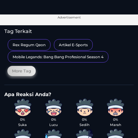
Advertisement
Tag Terkait
Rex Regum Qeon
Artikel E-Sports
Mobile Legands: Bang Bang Profesional Season 4
More Tag
0%
0%
0%
0%
Suka
Lucu
Sedih
Marah