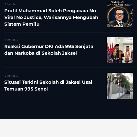
1 hari lalu
Profil Muhammad Soleh Pengacara No
Viral No Justice, Warisannya Mengubah
Sistem Pemilu
1 hari lalu
Reaksi Gubernur DKI Ada 995 Senjata
dan Narkoba di Sekolah Jaksel
2 hari lalu
Situasi Terkini Sekolah di Jaksel Usai
Temuan 995 Senpi