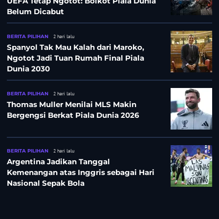
UEFA Tetap Ngotot: Boikot Piala Dunia
Belum Dicabut
BERITA PILIHAN
2 hari lalu
Spanyol Tak Mau Kalah dari Maroko,
Ngotot Jadi Tuan Rumah Final Piala
Dunia 2030
BERITA PILIHAN
2 hari lalu
Thomas Muller Menilai MLS Makin
Bergengsi Berkat Piala Dunia 2026
BERITA PILIHAN
2 hari lalu
Argentina Jadikan Tanggal
Kemenangan atas Inggris sebagai Hari
Nasional Sepak Bola