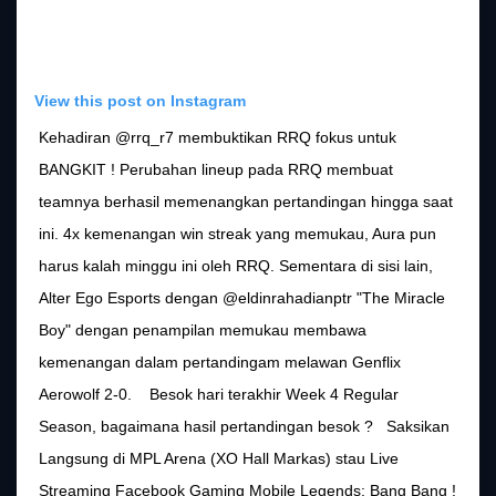
View this post on Instagram
Kehadiran @rrq_r7 membuktikan RRQ fokus untuk
BANGKIT ! Perubahan lineup pada RRQ membuat
teamnya berhasil memenangkan pertandingan hingga saat
ini. 4x kemenangan win streak yang memukau, Aura pun
harus kalah minggu ini oleh RRQ. Sementara di sisi lain,
Alter Ego Esports dengan @eldinrahadianptr "The Miracle
Boy" dengan penampilan memukau membawa
kemenangan dalam pertandingam melawan Genflix
Aerowolf 2-0. Besok hari terakhir Week 4 Regular
Season, bagaimana hasil pertandingan besok ? Saksikan
Langsung di MPL Arena (XO Hall Markas) stau Live
Streaming Facebook Gaming Mobile Legends: Bang Bang !