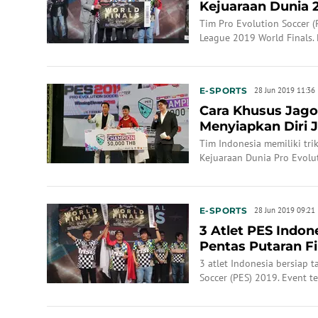
Kejuaraan Dunia 2
Tim Pro Evolution Soccer (
League 2019 World Finals.
dimulai hari ini.
E-SPORTS
28 Jun 2019 11:36
Cara Khusus Jago
Menyiapkan Diri J
Dunia
Tim Indonesia memiliki trik
Kejuaraan Dunia Pro Evolut
Arsenal, Emirates Stadium.
E-SPORTS
28 Jun 2019 09:21
3 Atlet PES Indon
Pentas Putaran Fi
3 atlet Indonesia bersiap t
Soccer (PES) 2019. Event t
Stadium.