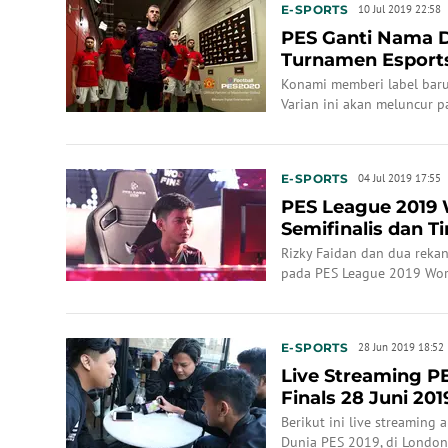
E-SPORTS
10 Jul 2019 22:58
PES Ganti Nama
Turnamen Esport
Konami memberi label baru
Varian ini akan meluncur 
E-SPORTS
04 Jul 2019 17:55
PES League 2019 W
Semifinalis dan T
Dua
Rizky Faidan dan dua reka
pada PES League 2019 Worl
tersebut, Rizky menjadi sem
menjadi runner-up.
E-SPORTS
28 Jun 2019 18:52
Live Streaming P
Finals 28 Juni 201
Malam Ini
Berikut ini live streaming
Dunia PES 2019, di London,