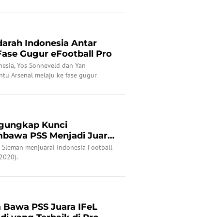
arah Indonesia Antar
Fase Gugur eFootball Pro
esia, Yos Sonneveld dan Yan
tu Arsenal melaju ke fase gugur
ngungkap Kunci
mbawa PSS Menjadi Juara
Sleman menjuarai Indonesia Football
2020).
a Bawa PSS Juara IFeL