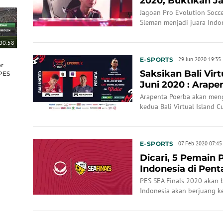
2020, Buktikan Ja
Evolution So...
Jagoan Pro Evolution Socce
Sleman menjadi juara Indon
2020.
00:58
E-SPORTS
29 Jun 2020 19:35
or
Saksikan Bali Virt
PES
Juni 2020 : Arape
Rusmawan
Arapenta Poerba akan men
kedua Bali Virtual Island 
E-SPORTS
07 Feb 2020 07:45
Dicari, 5 Pemain 
Indonesia di Pen
2020
PES SEA Finals 2020 akan 
Indonesia akan berjuang k