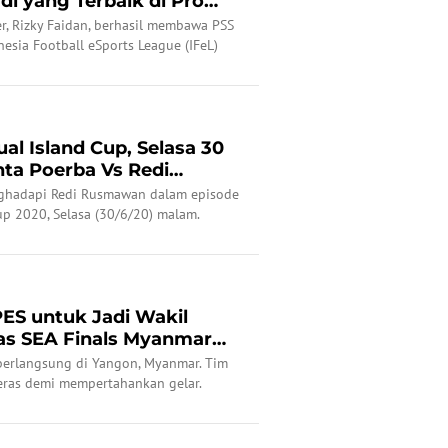
di yang Terbaik di Pro
r, Rizky Faidan, berhasil membawa PSS
esia Football eSports League (IFeL)
ual Island Cup, Selasa 30
nta Poerba Vs Redi
ghadapi Redi Rusmawan dalam episode
Cup 2020, Selasa (30/6/20) malam.
PES untuk Jadi Wakil
tas SEA Finals Myanmar
berlangsung di Yangon, Myanmar. Tim
eras demi mempertahankan gelar.