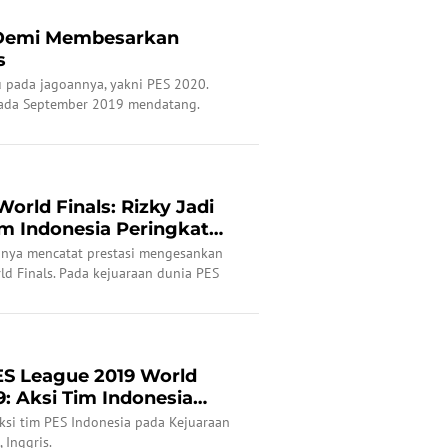
 Demi Membesarkan
s
 pada jagoannya, yakni PES 2020.
pada September 2019 mendatang.
orld Finals: Rizky Jadi
im Indonesia Peringkat
nnya mencatat prestasi mengesankan
d Finals. Pada kejuaraan dunia PES
ifinalis, sementara timnas Indonesia
ES League 2019 World
9: Aksi Tim Indonesia
 aksi tim PES Indonesia pada Kejuaraan
 Inggris.