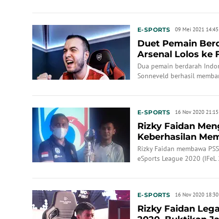
E-SPORTS
09 Mei 2021 14:45
Duet Pemain Berd
Arsenal Lolos ke 
Dua pemain berdarah Indon
Sonneveld berhasil memban
eFootball Pro League
E-SPORTS
16 Nov 2020 21:15
Rizky Faidan Me
Keberhasilan Me
IFeL 2020
Rizky Faidan membawa PSS 
eSports League 2020 (IFeL 
E-SPORTS
16 Nov 2020 18:30
Rizky Faidan Leg