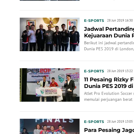
E-SPORTS
28 Jun 2019 16:30
Jadwal Pertandin
Kejuaraan Dunia 
Arsenal
Berikut ini jadwal pertand
Dunia PES 2019 di London, 
E-SPORTS
28 Jun 2019 13:22
11 Pesaing Rizky 
Dunia PES 2019 di
Atlet Pro Evolution Soccer 
memulai perjuangan berat p
World Finals.
E-SPORTS
28 Jun 2019 13:05
Para Pesaing Jag