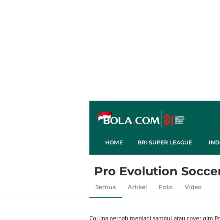
HOME
BRI SUPER LEAGUE
IND
Pro Evolution Socce
Semua
Artikel
Foto
Video
Collina pernah menjadi sampul atau cover gim P