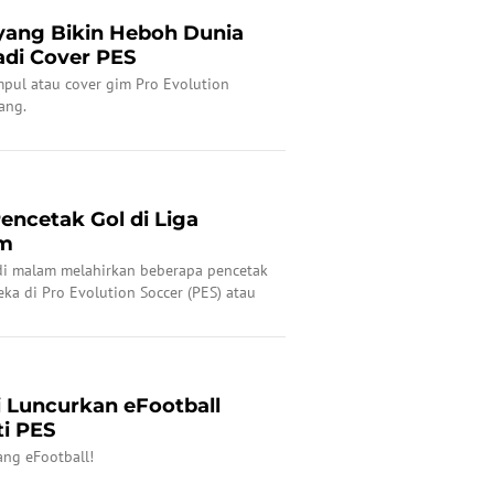
 yang Bikin Heboh Dunia
di Cover PES
mpul atau cover gim Pro Evolution
ang.
encetak Gol di Liga
am
di malam melahirkan beberapa pencetak
eka di Pro Evolution Soccer (PES) atau
njadi eFootball PES?
 Luncurkan eFootball
i PES
ang eFootball!