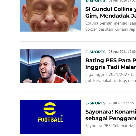
E-SPORTS
02 Mar 2024 17:52
Si Gundul Collina
Gim, Mendadak Ja
Collina pernah menjadi sa
Soccer besutan Konami Jep
E-SPORTS
23 Agu 2021 19:00
Rating PES Para P
Inggris Tadi Mal
Liga Inggris 2021/2022 ta
gol. Berapakah ratings mer
sekarang berganti nama me
E-SPORTS
22 Jul 2021 11:15
Sayonara! Konami
sebagai Penggant
Sayonara PES! Selamat dat