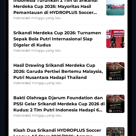
Indonesia Turunkan 2 Tim di Srikandi
Merdeka Cup 2026: Mayoritas Hasil
Pemantauan di HYDROPLUS Soccer
League
Indonesia
1 minggu yang lalu
Srikandi Merdeka Cup 2026: Turnamen
Sepak Bola Putri Internasional Siap
Digelar di Kudus
Indonesia
1 minggu yang lalu
Hasil Drawing Srikandi Merdeka Cup
2026: Garuda Pertiwi Bertemu Malaysia,
Putri Nusantara Hadapi Thailand
Indonesia
2 minggu yang lalu
Bakti Olahraga Djarum Foundation dan
PSSI Gelar Srikandi Merdeka Cup 2026 di
Kudus: 2 Tim Putri Indonesia Hadapi 6
Tim Asia
Indonesia
2 minggu yang lalu
Kisah Dua Srikandi HYDROPLUS Soccer