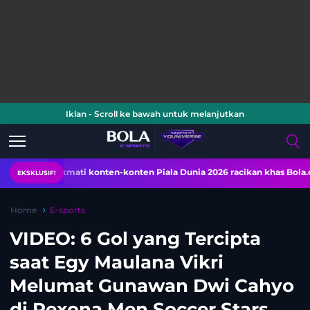
Iklan - Scroll ke bawah untuk melanjutkan
Nikmati konten-konten Piala Dunia 2026 racikan khas Bola.com. Kl
EKSKLUSIF!
Home
E-sports
VIDEO: 6 Gol yang Tercipta
saat Egy Maulana Vikri
Melumat Gunawan Dwi Cahyo
di Rexona Men Soccer Stars