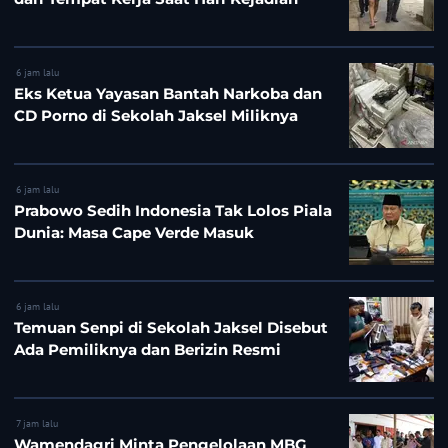
6 jam lalu
Eks Ketua Yayasan Bantah Narkoba dan
CD Porno di Sekolah Jaksel Miliknya
6 jam lalu
Prabowo Sedih Indonesia Tak Lolos Piala
Dunia: Masa Cape Verde Masuk
6 jam lalu
Temuan Senpi di Sekolah Jaksel Disebut
Ada Pemiliknya dan Berizin Resmi
7 jam lalu
Wamendagri Minta Pengelolaan MBG