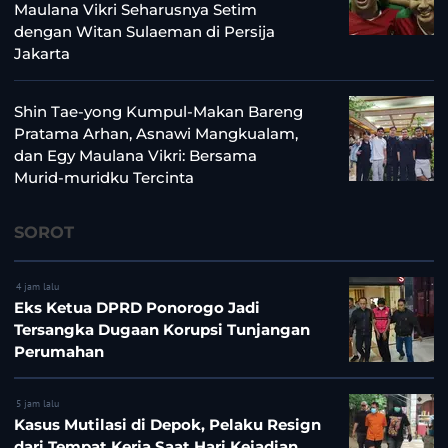
Maulana Vikri Seharusnya Setim
dengan Witan Sulaeman di Persija
Jakarta
Shin Tae-yong Kumpul-Makan Bareng
Pratama Arhan, Asnawi Mangkualam,
dan Egy Maulana Vikri: Bersama
Murid-muridku Tercinta
SOROT
4 jam lalu
Eks Ketua DPRD Ponorogo Jadi
Tersangka Dugaan Korupsi Tunjangan
Perumahan
5 jam lalu
Kasus Mutilasi di Depok, Pelaku Resign
dari Tempat Kerja Saat Hari Kejadian