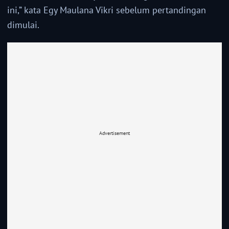
ini,” kata Egy Maulana Vikri sebelum pertandingan
dimulai.
Advertisement