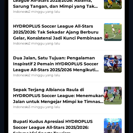
League All-Stars 2025/2026: Asrama,
Sarung Tangan, dan Mimpi yang Tak
Pernah Padam
Indonesia
2 minggu yang lalu
HYDROPLUS Soccer League All-Stars
2025/2026: Tak Sekadar Ajang Berburu
Gelar, Konsistensi Jadi Kunci Pembinaan
Indonesia
2 minggu yang lalu
Dua Jalan, Satu Tujuan: Pengalaman
Inspiratif 2 Pemain HYDROPLUS Soccer
League All-Stars 2025/2026 Mengikuti
Seleksi Timnas Indonesia Putri
Indonesia
2 minggu yang lalu
Sepak Terjang Albianca Raula di
HYDROPLUS Soccer League: Menemukan
Jalan untuk Mengejar Mimpi ke Timnas
Indonesia Putri
Indonesia
3 minggu yang lalu
Bupati Kudus Apresiasi HYDROPLUS
Soccer League All-Stars 2025/2026: