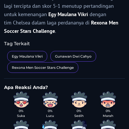
lagi tercipta dan skor 5-1 menutup pertandingan
untuk kemenangan
Egy Maulana Vikri
dengan
tim Chelsea dalam laga perdananya di
Rexona Men
Soccer Stars Challenge
.
Tag Terkait
Egy Maulana Vikri
Gunawan Dwi Cahyo
Rexona Men Soccer Stars Challenge
0%
0%
0%
0%
Suka
Lucu
Sedih
Marah