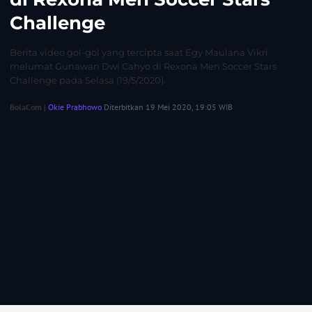
Challenge
Berita video gol-gol yang tercipta saat Egy Maulana Vikri
melumat Gunawan Dwi Cahyo di Rexona Men Soccer Stars
Challenge pada Selasa (19/5/2020).
BolaCom |
Okie Prabhowo
Diterbitkan 19 Mei 2020, 19:05 WIB