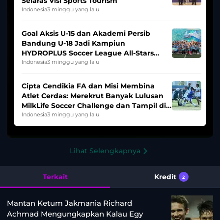
Selaras Visi Sports Tourism
Indonesia
3 minggu yang lalu
Goal Aksis U-15 dan Akademi Persib
Bandung U-18 Jadi Kampiun
HYDROPLUS Soccer League All-Stars
2025/2026
Indonesia
3 minggu yang lalu
Cipta Cendikia FA dan Misi Membina
Atlet Cerdas: Merekrut Banyak Lulusan
MilkLife Soccer Challenge dan Tampil di
HYDROPLUS Soccer League
Indonesia
3 minggu yang lalu
Lihat Selengkapnya
Terkait
Kredit
2
Mantan Ketum Jakmania Richard
Achmad Mengungkapkan Kalau Egy