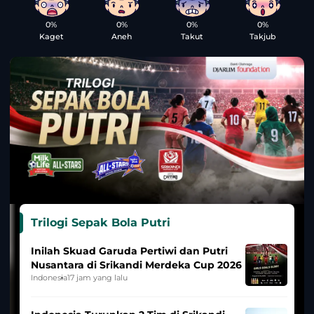
0%
0%
0%
0%
Kaget
Aneh
Takut
Takjub
Trilogi Sepak Bola Putri
Inilah Skuad Garuda Pertiwi dan Putri
Nusantara di Srikandi Merdeka Cup 2026
Indonesia
17 jam yang lalu