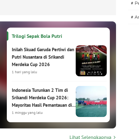
#
P
#
A
Trilogi Sepak Bola Putri
Inilah Skuad Garuda Pertiwi dan
Putri Nusantara di Srikandi
Merdeka Cup 2026
1 hari yang lalu
Indonesia Turunkan 2 Tim di
Srikandi Merdeka Cup 2026:
Mayoritas Hasil Pemantauan di
HYDROPLUS Soccer League
1 minggu yang lalu
Srikandi Merdeka Cup 2026:
Lihat Selengkapnya
Turnamen Sepak Bola Putri