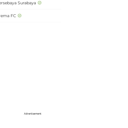
ersebaya Surabaya
rema FC
Advertisement