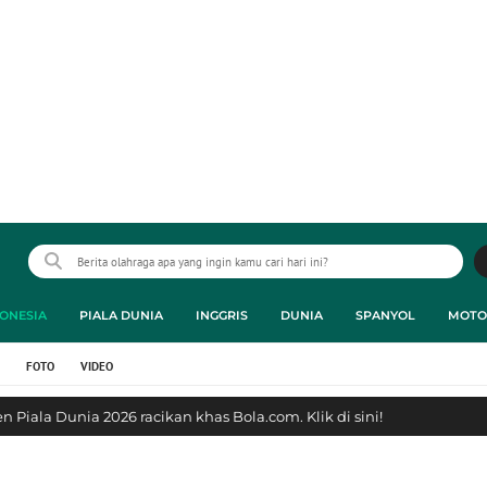
ONESIA
PIALA DUNIA
INGGRIS
DUNIA
SPANYOL
MOTO
FOTO
VIDEO
 Piala Dunia 2026 racikan khas Bola.com. Klik di sini!