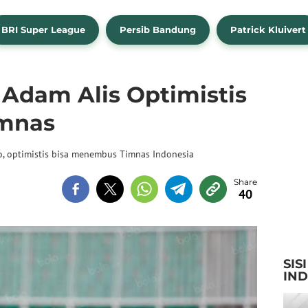
BRI Super League
Persib Bandung
Patrick Kluivert
Adam Alis Optimistis
imnas
o, optimistis bisa menembus Timnas Indonesia
40
SIS
IN