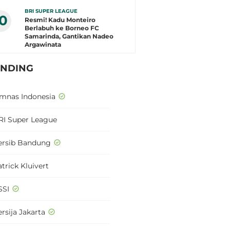
BRI SUPER LEAGUE
10
Resmi! Kadu Monteiro
Berlabuh ke Borneo FC
Samarinda, Gantikan Nadeo
Argawinata
ENDING
imnas Indonesia
RI Super League
ersib Bandung
trick Kluivert
SSI
rsija Jakarta