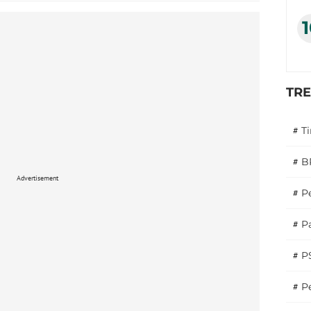
TR
#
T
#
B
Advertisement
#
P
#
Pa
#
P
#
Pe