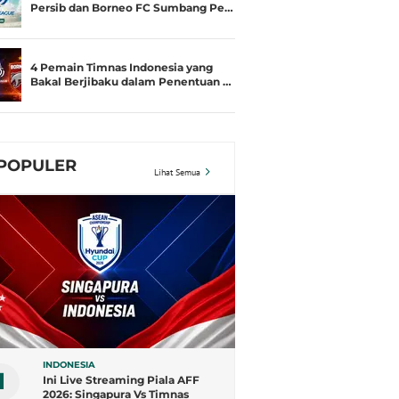
Persib dan Borneo FC Sumbang Pe…
4 Pemain Timnas Indonesia yang
Bakal Berjibaku dalam Penentuan …
POPULER
Lihat Semua
INDONESIA
1
Ini Live Streaming Piala AFF
2026: Singapura Vs Timnas