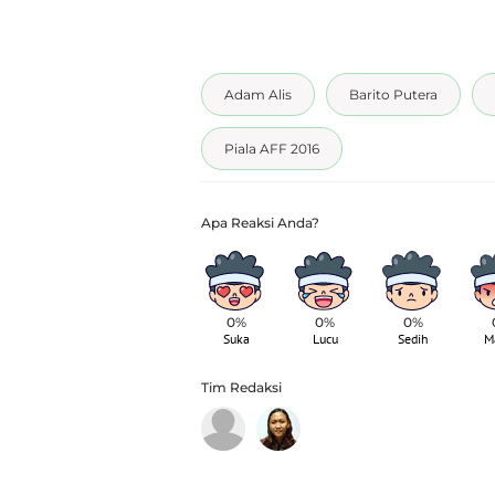
Adam Alis
Barito Putera
Piala AFF 2016
0%
0%
0%
Suka
Lucu
Sedih
M
Tim Redaksi