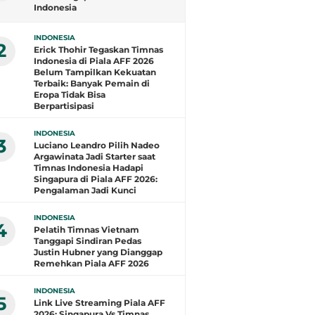
Indonesia
INDONESIA
2
Erick Thohir Tegaskan Timnas
Indonesia di Piala AFF 2026
Belum Tampilkan Kekuatan
Terbaik: Banyak Pemain di
Eropa Tidak Bisa
Berpartisipasi
INDONESIA
3
Luciano Leandro Pilih Nadeo
Argawinata Jadi Starter saat
Timnas Indonesia Hadapi
Singapura di Piala AFF 2026:
Pengalaman Jadi Kunci
INDONESIA
4
Pelatih Timnas Vietnam
Tanggapi Sindiran Pedas
Justin Hubner yang Dianggap
Remehkan Piala AFF 2026
INDONESIA
5
Link Live Streaming Piala AFF
2026: Singapura Vs Timnas