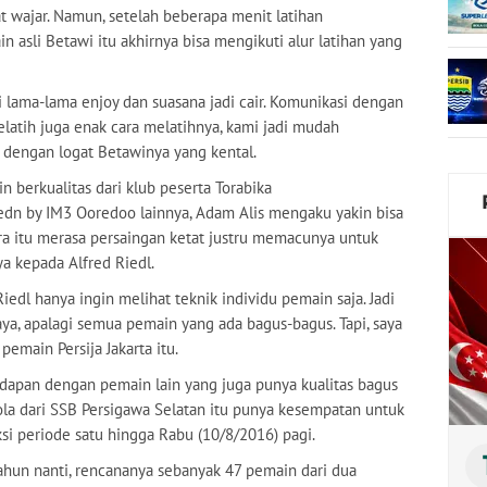
t wajar. Namun, setelah beberapa menit latihan
n asli Betawi itu akhirnya bisa mengikuti alur latihan yang
i lama-lama enjoy dan suasana jadi cair. Komunikasi dengan
Pelatih juga enak cara melatihnya, kami jadi mudah
dengan logat Betawinya yang kental.
n berkualitas dari klub peserta Torabika
dn by IM3 Ooredoo lainnya, Adam Alis mengaku yakin bisa
a itu merasa persaingan ketat justru memacunya untuk
 kepada Alfred Riedl.
 Riedl hanya ingin melihat teknik individu pemain saja. Jadi
a, apalagi semua pemain yang ada bagus-bagus. Tapi, saya
pemain Persija Jakarta itu.
apan dengan pemain lain yang juga punya kualitas bagus
ola dari SSB Persigawa Selatan itu punya kesempatan untuk
 periode satu hingga Rabu (10/8/2016) pagi.
tahun nanti, rencananya sebanyak 47 pemain dari dua