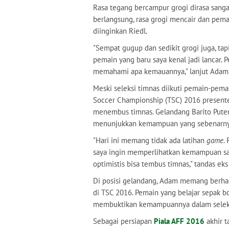
Rasa tegang bercampur grogi dirasa sanga
berlangsung, rasa grogi mencair dan pemai
diinginkan Riedl.
"Sempat gugup dan sedikit grogi juga, tap
pemain yang baru saya kenal jadi lancar. 
memahami apa kemauannya," lanjut Adam 
Meski seleksi timnas diikuti pemain-pemai
Soccer Championship (TSC) 2016 presente
menembus timnas. Gelandang Barito Puter
menunjukkan kemampuan yang sebenarnya
"Hari ini memang tidak ada latihan
game
.
saya ingin memperlihatkan kemampuan say
optimistis bisa tembus timnas," tandas eks 
Di posisi gelandang, Adam memang berhad
di TSC 2016. Pemain yang belajar sepak b
membuktikan kemampuannya dalam seleksi
Sebagai persiapan
Piala AFF 2016
akhir 