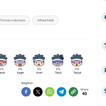
Timnas Indonesia
Alfred Riedl
0%
0%
0%
0%
0%
arah
Kaget
Aneh
Takut
Takjub
Bagikan
40