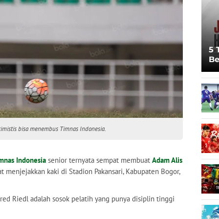
5 
Be
Pi
Sp
Ju
timistis bisa menembus Timnas Indonesia.
mnas Indonesia
senior ternyata sempat membuat
Adam Alis
at menjejakkan kaki di Stadion Pakansari, Kabupaten Bogor,
fred Riedl adalah sosok pelatih yang punya disiplin tinggi