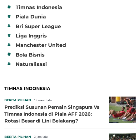
#
Timnas Indonesia
#
Piala Dunia
#
Bri Super League
#
Liga Inggris
#
Manchester United
#
Bola Bisnis
#
Naturalisasi
TIMNAS INDONESIA
BERITA PILIHAN
15 menit lalu
Prediksi Susunan Pemain Singapura Vs
Timnas Indonesia di Piala AFF 2026:
Rotasi Besar di Lini Belakang?
BERITA PILIHAN
2 jam lalu