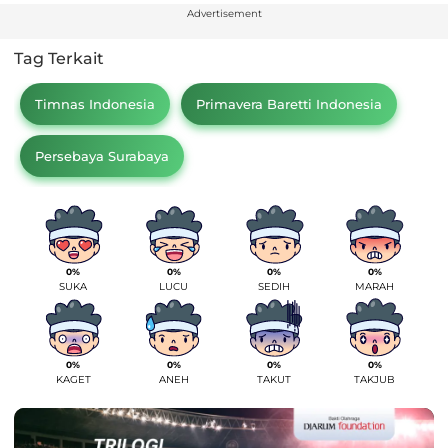
Advertisement
Tag Terkait
Timnas Indonesia
Primavera Baretti Indonesia
Persebaya Surabaya
0%
0%
0%
0%
SUKA
LUCU
SEDIH
MARAH
0%
0%
0%
0%
KAGET
ANEH
TAKUT
TAKJUB