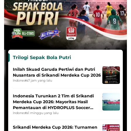
Trilogi Sepak Bola Putri
Inilah Skuad Garuda Pertiwi dan Putri
Nusantara di Srikandi Merdeka Cup 2026
Indonesia
7 jam yang lalu
Indonesia Turunkan 2 Tim di Srikandi
Merdeka Cup 2026: Mayoritas Hasil
Pemantauan di HYDROPLUS Soccer
League
Indonesia
1 minggu yang lalu
Srikandi Merdeka Cup 2026: Turnamen