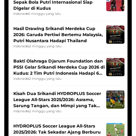
Sepak Bola Putri Internasional Siap
Digelar di Kudus
Indonesia
1 minggu yang lalu
Hasil Drawing Srikandi Merdeka Cup
2026: Garuda Pertiwi Bertemu Malaysia,
Putri Nusantara Hadapi Thailand
Indonesia
2 minggu yang lalu
Bakti Olahraga Djarum Foundation dan
PSSI Gelar Srikandi Merdeka Cup 2026 di
Kudus: 2 Tim Putri Indonesia Hadapi 6
Tim Asia
Indonesia
2 minggu yang lalu
Kisah Dua Srikandi HYDROPLUS Soccer
League All-Stars 2025/2026: Asrama,
Sarung Tangan, dan Mimpi yang Tak
Pernah Padam
Indonesia
2 minggu yang lalu
HYDROPLUS Soccer League All-Stars
2025/2026: Tak Sekadar Ajang Berburu