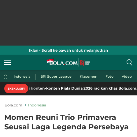
Iklan - Scroll ke bawah untuk melanjutkan
Indonesia
BRI Super League
Klasemen
Foto
Video
ati konten-konten Piala Dunia 2026 racikan khas Bola.com. Klik di sini!
EKSKLUSIF!
Bola.com
Indonesia
Momen Reuni Trio Primavera
Seusai Laga Legenda Persebaya