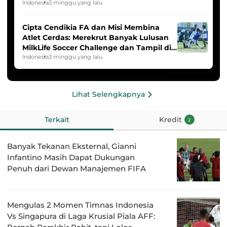
2025/2026
Indonesia
3 minggu yang lalu
Cipta Cendikia FA dan Misi Membina
Atlet Cerdas: Merekrut Banyak Lulusan
MilkLife Soccer Challenge dan Tampil di
HYDROPLUS Soccer League
Indonesia
3 minggu yang lalu
Lihat Selengkapnya
Terkait
Kredit
2
Banyak Tekanan Eksternal, Gianni
Infantino Masih Dapat Dukungan
Penuh dari Dewan Manajemen FIFA
Mengulas 2 Momen Timnas Indonesia
Vs Singapura di Laga Krusial Piala AFF: