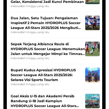
Gelar, Konsistensi Jadi Kunci Pembinaan
Indonesia
2 minggu yang lalu
Dua Jalan, Satu Tujuan: Pengalaman
Inspiratif 2 Pemain HYDROPLUS Soccer
League All-Stars 2025/2026 Mengikuti
Seleksi Timnas Indonesia Putri
Indonesia
2 minggu yang lalu
Sepak Terjang Albianca Raula di
HYDROPLUS Soccer League: Menemukan
Jalan untuk Mengejar Mimpi ke Timnas
Indonesia Putri
Indonesia
3 minggu yang lalu
Bupati Kudus Apresiasi HYDROPLUS
Soccer League All-Stars 2025/2026:
Selaras Visi Sports Tourism
Indonesia
3 minggu yang lalu
Goal Aksis U-15 dan Akademi Persib
Bandung U-18 Jadi Kampiun
HYDROPLUS Soccer League All-Stars