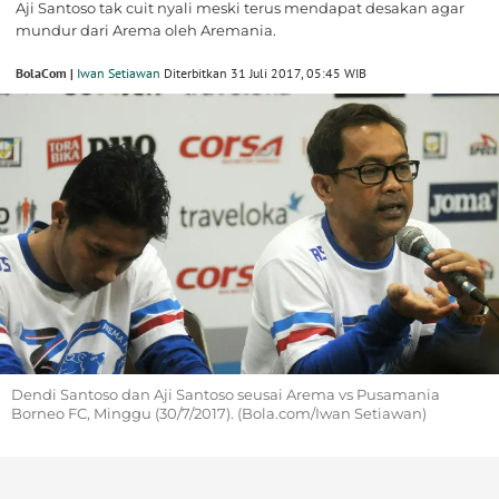
Aji Santoso tak cuit nyali meski terus mendapat desakan agar
mundur dari Arema oleh Aremania.
BolaCom |
Iwan Setiawan
Diterbitkan 31 Juli 2017, 05:45 WIB
Dendi Santoso dan Aji Santoso seusai Arema vs Pusamania
Borneo FC, Minggu (30/7/2017). (Bola.com/Iwan Setiawan)