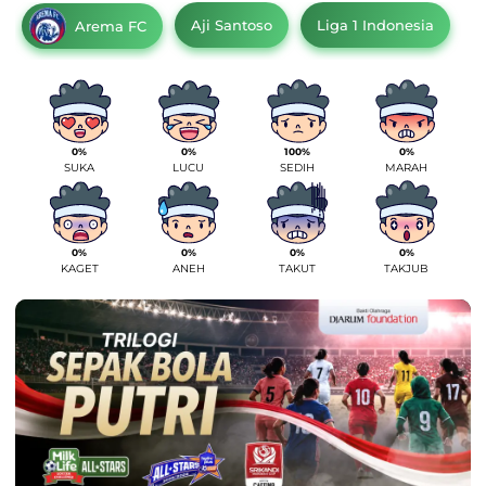
Aji Santoso
Liga 1 Indonesia
Arema FC
0%
0%
100%
0%
SUKA
LUCU
SEDIH
MARAH
0%
0%
0%
0%
KAGET
ANEH
TAKUT
TAKJUB