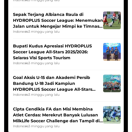
Seleksi Timnas Indonesia Putri
Indonesia
3 minggu yang lalu
Sepak Terjang Albianca Raula di
HYDROPLUS Soccer League: Menemukan
Jalan untuk Mengejar Mimpi ke Timnas
Indonesia Putri
Indonesia
3 minggu yang lalu
Bupati Kudus Apresiasi HYDROPLUS
Soccer League All-Stars 2025/2026:
Selaras Visi Sports Tourism
Indonesia
3 minggu yang lalu
Goal Aksis U-15 dan Akademi Persib
Bandung U-18 Jadi Kampiun
HYDROPLUS Soccer League All-Stars
2025/2026
Indonesia
3 minggu yang lalu
Cipta Cendikia FA dan Misi Membina
Atlet Cerdas: Merekrut Banyak Lulusan
MilkLife Soccer Challenge dan Tampil di
HYDROPLUS Soccer League
Indonesia
3 minggu yang lalu