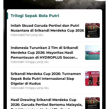
Trilogi Sepak Bola Putri
Inilah Skuad Garuda Pertiwi dan Putri
Nusantara di Srikandi Merdeka Cup 2026
Indonesia
2 hari yang lalu
Indonesia Turunkan 2 Tim di Srikandi
Merdeka Cup 2026: Mayoritas Hasil
Pemantauan di HYDROPLUS Soccer
League
Indonesia
1 minggu yang lalu
Srikandi Merdeka Cup 2026: Turnamen
Sepak Bola Putri Internasional Siap
Digelar di Kudus
Indonesia
1 minggu yang lalu
Hasil Drawing Srikandi Merdeka Cup
2026: Garuda Pertiwi Bertemu Malaysia,