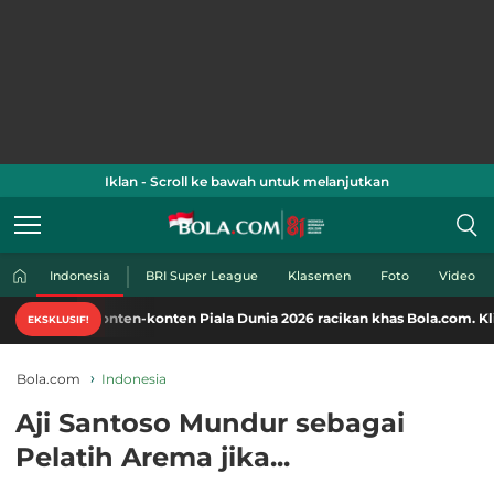
Iklan - Scroll ke bawah untuk melanjutkan
Indonesia
BRI Super League
Klasemen
Foto
Video
i konten-konten Piala Dunia 2026 racikan khas Bola.com. Klik di sini!
EKSKLUSIF!
Bola.com
Indonesia
Aji Santoso Mundur sebagai
Pelatih Arema jika...