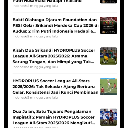
Putri Nusantara Hadapi Thailand
Indonesia
2 minggu yang lalu
Bakti Olahraga Djarum Foundation dan
PSSI Gelar Srikandi Merdeka Cup 2026 di
Kudus: 2 Tim Putri Indonesia Hadapi 6
Tim Asia
Indonesia
2 minggu yang lalu
Kisah Dua Srikandi HYDROPLUS Soccer
League All-Stars 2025/2026: Asrama,
Sarung Tangan, dan Mimpi yang Tak
Pernah Padam
Indonesia
3 minggu yang lalu
HYDROPLUS Soccer League All-Stars
2025/2026: Tak Sekadar Ajang Berburu
Gelar, Konsistensi Jadi Kunci Pembinaan
Indonesia
3 minggu yang lalu
Dua Jalan, Satu Tujuan: Pengalaman
Inspiratif 2 Pemain HYDROPLUS Soccer
League All-Stars 2025/2026 Mengikuti