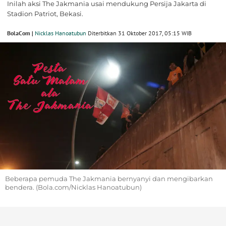
Inilah aksi The Jakmania usai mendukung Persija Jakarta di
Stadion Patriot, Bekasi.
BolaCom |
Nicklas Hanoatubun
Diterbitkan 31 Oktober 2017, 05:15 WIB
Beberapa pemuda The Jakmania bernyanyi dan mengibarkan
bendera. (Bola.com/Nicklas Hanoatubun)