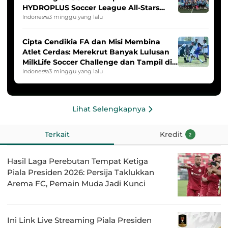
HYDROPLUS Soccer League All-Stars
2025/2026
Indonesia
3 minggu yang lalu
Cipta Cendikia FA dan Misi Membina
Atlet Cerdas: Merekrut Banyak Lulusan
MilkLife Soccer Challenge dan Tampil di
HYDROPLUS Soccer League
Indonesia
3 minggu yang lalu
Lihat Selengkapnya
Terkait
Kredit
2
Hasil Laga Perebutan Tempat Ketiga
Piala Presiden 2026: Persija Taklukkan
Arema FC, Pemain Muda Jadi Kunci
Ini Link Live Streaming Piala Presiden