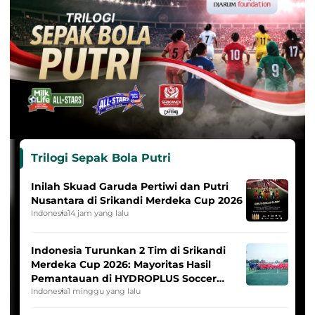
Trilogi Sepak Bola Putri
Inilah Skuad Garuda Pertiwi dan Putri
Nusantara di Srikandi Merdeka Cup 2026
Indonesia
14 jam yang lalu
Indonesia Turunkan 2 Tim di Srikandi
Merdeka Cup 2026: Mayoritas Hasil
Pemantauan di HYDROPLUS Soccer
League
Indonesia
1 minggu yang lalu