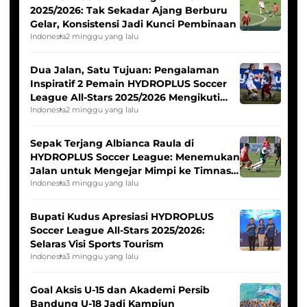
2025/2026: Tak Sekadar Ajang Berburu
Gelar, Konsistensi Jadi Kunci Pembinaan
Indonesia
2 minggu yang lalu
Dua Jalan, Satu Tujuan: Pengalaman
Inspiratif 2 Pemain HYDROPLUS Soccer
League All-Stars 2025/2026 Mengikuti
Seleksi Timnas Indonesia Putri
Indonesia
2 minggu yang lalu
Sepak Terjang Albianca Raula di
HYDROPLUS Soccer League: Menemukan
Jalan untuk Mengejar Mimpi ke Timnas
Indonesia Putri
Indonesia
3 minggu yang lalu
Bupati Kudus Apresiasi HYDROPLUS
Soccer League All-Stars 2025/2026:
Selaras Visi Sports Tourism
Indonesia
3 minggu yang lalu
Goal Aksis U-15 dan Akademi Persib
Bandung U-18 Jadi Kampiun