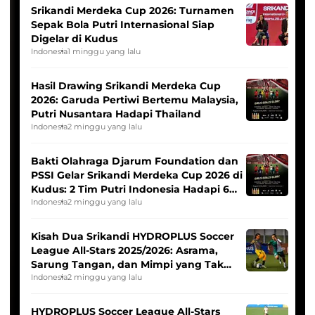
Srikandi Merdeka Cup 2026: Turnamen
Sepak Bola Putri Internasional Siap
Digelar di Kudus
Indonesia
1 minggu yang lalu
Hasil Drawing Srikandi Merdeka Cup
2026: Garuda Pertiwi Bertemu Malaysia,
Putri Nusantara Hadapi Thailand
Indonesia
2 minggu yang lalu
Bakti Olahraga Djarum Foundation dan
PSSI Gelar Srikandi Merdeka Cup 2026 di
Kudus: 2 Tim Putri Indonesia Hadapi 6
Tim Asia
Indonesia
2 minggu yang lalu
Kisah Dua Srikandi HYDROPLUS Soccer
League All-Stars 2025/2026: Asrama,
Sarung Tangan, dan Mimpi yang Tak
Pernah Padam
Indonesia
2 minggu yang lalu
HYDROPLUS Soccer League All-Stars