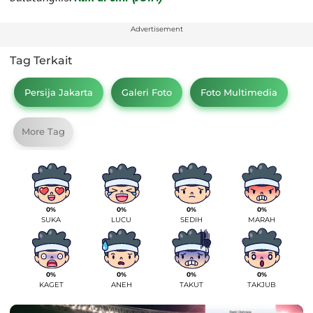
Advertisement
Tag Terkait
Persija Jakarta
Galeri Foto
Foto Multimedia
More Tag
0%
0%
0%
0%
SUKA
LUCU
SEDIH
MARAH
0%
0%
0%
0%
KAGET
ANEH
TAKUT
TAKJUB