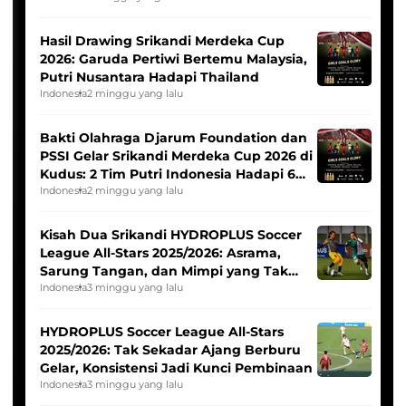
Hasil Drawing Srikandi Merdeka Cup
2026: Garuda Pertiwi Bertemu Malaysia,
Putri Nusantara Hadapi Thailand
Indonesia
2 minggu yang lalu
Bakti Olahraga Djarum Foundation dan
PSSI Gelar Srikandi Merdeka Cup 2026 di
Kudus: 2 Tim Putri Indonesia Hadapi 6
Tim Asia
Indonesia
2 minggu yang lalu
Kisah Dua Srikandi HYDROPLUS Soccer
League All-Stars 2025/2026: Asrama,
Sarung Tangan, dan Mimpi yang Tak
Pernah Padam
Indonesia
3 minggu yang lalu
HYDROPLUS Soccer League All-Stars
2025/2026: Tak Sekadar Ajang Berburu
Gelar, Konsistensi Jadi Kunci Pembinaan
Indonesia
3 minggu yang lalu