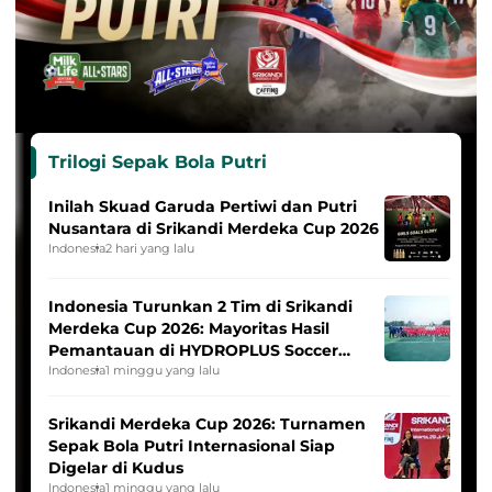
Trilogi Sepak Bola Putri
Inilah Skuad Garuda Pertiwi dan Putri
Nusantara di Srikandi Merdeka Cup 2026
Indonesia
2 hari yang lalu
Indonesia Turunkan 2 Tim di Srikandi
Merdeka Cup 2026: Mayoritas Hasil
Pemantauan di HYDROPLUS Soccer
League
Indonesia
1 minggu yang lalu
Srikandi Merdeka Cup 2026: Turnamen
Sepak Bola Putri Internasional Siap
Digelar di Kudus
Indonesia
1 minggu yang lalu