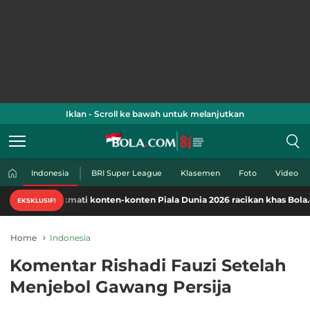
Iklan - Scroll ke bawah untuk melanjutkan
Indonesia
BRI Super League
Klasemen
Foto
Video
Nikmati konten-konten Piala Dunia 2026 racikan khas Bola.com. Klik di
EKSKLUSIF!
Home
Indonesia
Komentar Rishadi Fauzi Setelah
Menjebol Gawang Persija