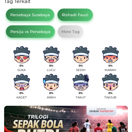
Tag Terkait
Persebaya Surabaya
Rishadi Fauzi
Persija vs Persebaya
More Tag
0%
0%
0%
0%
SUKA
LUCU
SEDIH
MARAH
0%
0%
0%
0%
KAGET
ANEH
TAKUT
TAKJUB