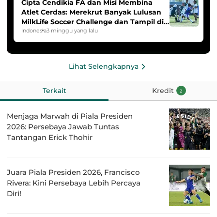
Cipta Cendikia FA dan Misi Membina
Atlet Cerdas: Merekrut Banyak Lulusan
MilkLife Soccer Challenge dan Tampil di
HYDROPLUS Soccer League
Indonesia
3 minggu yang lalu
Lihat Selengkapnya
Terkait
Kredit
2
Menjaga Marwah di Piala Presiden
2026: Persebaya Jawab Tuntas
Tantangan Erick Thohir
Juara Piala Presiden 2026, Francisco
Rivera: Kini Persebaya Lebih Percaya
Diri!