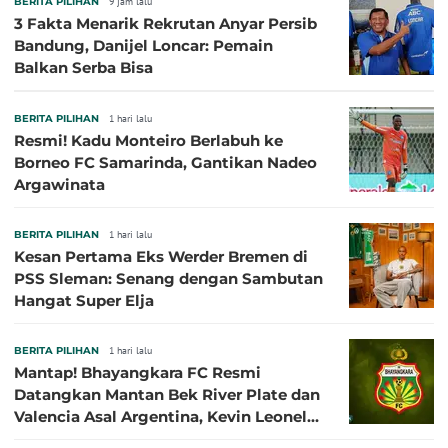
BERITA PILIHAN
9 jam lalu
3 Fakta Menarik Rekrutan Anyar Persib
Bandung, Danijel Loncar: Pemain
Balkan Serba Bisa
BERITA PILIHAN
1 hari lalu
Resmi! Kadu Monteiro Berlabuh ke
Borneo FC Samarinda, Gantikan Nadeo
Argawinata
BERITA PILIHAN
1 hari lalu
Kesan Pertama Eks Werder Bremen di
PSS Sleman: Senang dengan Sambutan
Hangat Super Elja
BERITA PILIHAN
1 hari lalu
Mantap! Bhayangkara FC Resmi
Datangkan Mantan Bek River Plate dan
Valencia Asal Argentina, Kevin Leonel
Sibille