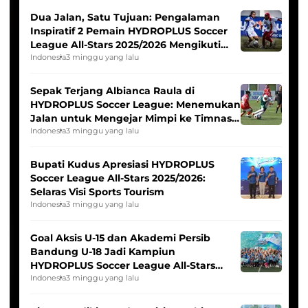
Dua Jalan, Satu Tujuan: Pengalaman
Inspiratif 2 Pemain HYDROPLUS Soccer
League All-Stars 2025/2026 Mengikuti
Seleksi Timnas Indonesia Putri
Indonesia
3 minggu yang lalu
Sepak Terjang Albianca Raula di
HYDROPLUS Soccer League: Menemukan
Jalan untuk Mengejar Mimpi ke Timnas
Indonesia Putri
Indonesia
3 minggu yang lalu
Bupati Kudus Apresiasi HYDROPLUS
Soccer League All-Stars 2025/2026:
Selaras Visi Sports Tourism
Indonesia
3 minggu yang lalu
Goal Aksis U-15 dan Akademi Persib
Bandung U-18 Jadi Kampiun
HYDROPLUS Soccer League All-Stars
2025/2026
Indonesia
3 minggu yang lalu