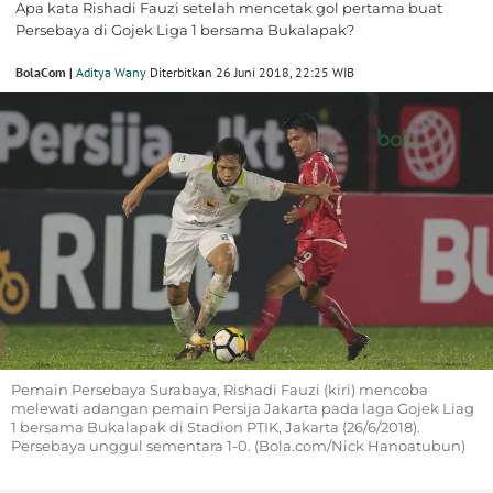
Apa kata Rishadi Fauzi setelah mencetak gol pertama buat
Persebaya di Gojek Liga 1 bersama Bukalapak?
BolaCom |
Aditya Wany
Diterbitkan 26 Juni 2018, 22:25 WIB
Pemain Persebaya Surabaya, Rishadi Fauzi (kiri) mencoba
melewati adangan pemain Persija Jakarta pada laga Gojek Liag
1 bersama Bukalapak di Stadion PTIK, Jakarta (26/6/2018).
Persebaya unggul sementara 1-0. (Bola.com/Nick Hanoatubun)