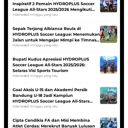
Inspiratif 2 Pemain HYDROPLUS Soccer
League All-Stars 2025/2026 Mengikuti
Seleksi Timnas Indonesia Putri
Indonesia
3 minggu yang lalu
Sepak Terjang Albianca Raula di
HYDROPLUS Soccer League: Menemukan
Jalan untuk Mengejar Mimpi ke Timnas
Indonesia Putri
Indonesia
3 minggu yang lalu
Bupati Kudus Apresiasi HYDROPLUS
Soccer League All-Stars 2025/2026:
Selaras Visi Sports Tourism
Indonesia
3 minggu yang lalu
Goal Aksis U-15 dan Akademi Persib
Bandung U-18 Jadi Kampiun
HYDROPLUS Soccer League All-Stars
2025/2026
Indonesia
3 minggu yang lalu
Cipta Cendikia FA dan Misi Membina
Atlet Cerdas: Merekrut Banyak Lulusan