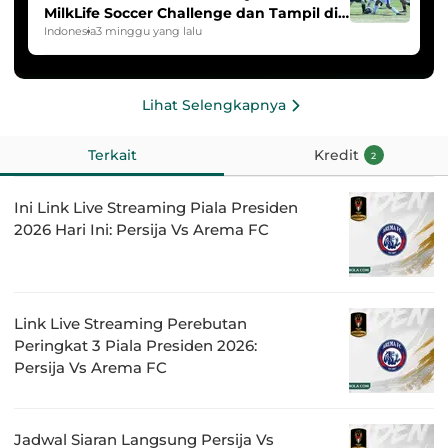
MilkLife Soccer Challenge dan Tampil di
HYDROPLUS Soccer League
Indonesia
3 minggu yang lalu
Lihat Selengkapnya
Terkait
Kredit
2
Ini Link Live Streaming Piala Presiden
2026 Hari Ini: Persija Vs Arema FC
Link Live Streaming Perebutan
Peringkat 3 Piala Presiden 2026:
Persija Vs Arema FC
Jadwal Siaran Langsung Persija Vs