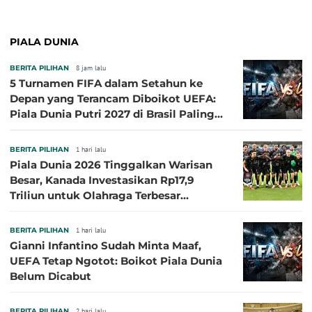
PIALA DUNIA
BERITA PILIHAN
8 jam lalu
5 Turnamen FIFA dalam Setahun ke
Depan yang Terancam Diboikot UEFA:
Piala Dunia Putri 2027 di Brasil Paling
Besar
BERITA PILIHAN
1 hari lalu
Piala Dunia 2026 Tinggalkan Warisan
Besar, Kanada Investasikan Rp17,9
Triliun untuk Olahraga Terbesar
Sepanjang Sejarah
BERITA PILIHAN
1 hari lalu
Gianni Infantino Sudah Minta Maaf,
UEFA Tetap Ngotot: Boikot Piala Dunia
Belum Dicabut
BERITA PILIHAN
2 hari lalu