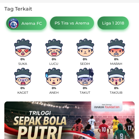
Tag Terkait
PS Tira vs Arema
Liga 1 2018
Arema FC
0%
0%
0%
0%
SUKA
LUCU
SEDIH
MARAH
0%
0%
0%
0%
KAGET
ANEH
TAKUT
TAKJUB