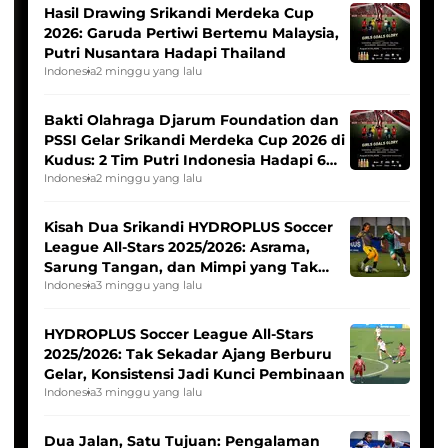
Hasil Drawing Srikandi Merdeka Cup
2026: Garuda Pertiwi Bertemu Malaysia,
Putri Nusantara Hadapi Thailand
Indonesia
2 minggu yang lalu
Bakti Olahraga Djarum Foundation dan
PSSI Gelar Srikandi Merdeka Cup 2026 di
Kudus: 2 Tim Putri Indonesia Hadapi 6
Tim Asia
Indonesia
2 minggu yang lalu
Kisah Dua Srikandi HYDROPLUS Soccer
League All-Stars 2025/2026: Asrama,
Sarung Tangan, dan Mimpi yang Tak
Pernah Padam
Indonesia
3 minggu yang lalu
HYDROPLUS Soccer League All-Stars
2025/2026: Tak Sekadar Ajang Berburu
Gelar, Konsistensi Jadi Kunci Pembinaan
Indonesia
3 minggu yang lalu
Dua Jalan, Satu Tujuan: Pengalaman