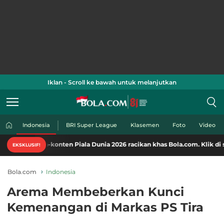
Iklan - Scroll ke bawah untuk melanjutkan
Indonesia
BRI Super League
Klasemen
Foto
Video
n-konten Piala Dunia 2026 racikan khas Bola.com. Klik di sini!
EKSKLUSIF!
Bola.com
Indonesia
Arema Membeberkan Kunci
Kemenangan di Markas PS Tira