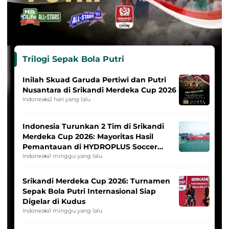
Trilogi Sepak Bola Putri
Inilah Skuad Garuda Pertiwi dan Putri
Nusantara di Srikandi Merdeka Cup 2026
Indonesia
2 hari yang lalu
Indonesia Turunkan 2 Tim di Srikandi
Merdeka Cup 2026: Mayoritas Hasil
Pemantauan di HYDROPLUS Soccer
League
Indonesia
1 minggu yang lalu
Srikandi Merdeka Cup 2026: Turnamen
Sepak Bola Putri Internasional Siap
Digelar di Kudus
Indonesia
1 minggu yang lalu