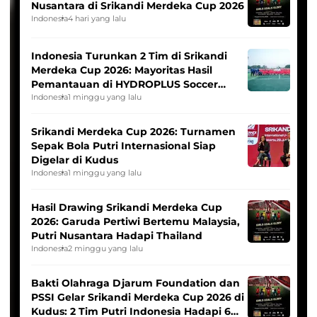
Nusantara di Srikandi Merdeka Cup 2026
Indonesia
4 hari yang lalu
Indonesia Turunkan 2 Tim di Srikandi
Merdeka Cup 2026: Mayoritas Hasil
Pemantauan di HYDROPLUS Soccer
League
Indonesia
1 minggu yang lalu
Srikandi Merdeka Cup 2026: Turnamen
Sepak Bola Putri Internasional Siap
Digelar di Kudus
Indonesia
1 minggu yang lalu
Hasil Drawing Srikandi Merdeka Cup
2026: Garuda Pertiwi Bertemu Malaysia,
Putri Nusantara Hadapi Thailand
Indonesia
2 minggu yang lalu
Bakti Olahraga Djarum Foundation dan
PSSI Gelar Srikandi Merdeka Cup 2026 di
Kudus: 2 Tim Putri Indonesia Hadapi 6