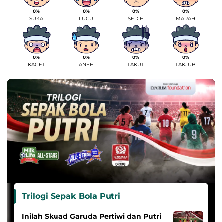
0%
0%
0%
0%
SUKA
LUCU
SEDIH
MARAH
0%
0%
0%
0%
KAGET
ANEH
TAKUT
TAKJUB
Trilogi Sepak Bola Putri
Inilah Skuad Garuda Pertiwi dan Putri