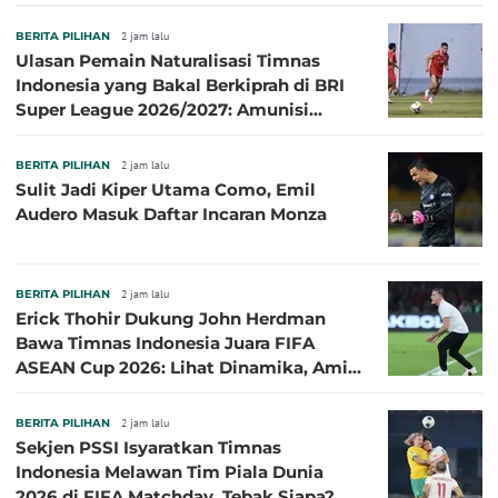
Terbaik
BERITA PILIHAN
2 jam lalu
Ulasan Pemain Naturalisasi Timnas
Indonesia yang Bakal Berkiprah di BRI
Super League 2026/2027: Amunisi
Persib Makin Megah!
BERITA PILIHAN
2 jam lalu
Sulit Jadi Kiper Utama Como, Emil
Audero Masuk Daftar Incaran Monza
BERITA PILIHAN
2 jam lalu
Erick Thohir Dukung John Herdman
Bawa Timnas Indonesia Juara FIFA
ASEAN Cup 2026: Lihat Dinamika, Amit-
Amit Nanti Ada Pemain Cedera
BERITA PILIHAN
2 jam lalu
Sekjen PSSI Isyaratkan Timnas
Indonesia Melawan Tim Piala Dunia
2026 di FIFA Matchday, Tebak Siapa?