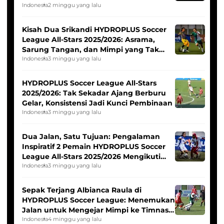
Tim Asia
Indonesia
2 minggu yang lalu
Kisah Dua Srikandi HYDROPLUS Soccer
League All-Stars 2025/2026: Asrama,
Sarung Tangan, dan Mimpi yang Tak
Pernah Padam
Indonesia
3 minggu yang lalu
HYDROPLUS Soccer League All-Stars
2025/2026: Tak Sekadar Ajang Berburu
Gelar, Konsistensi Jadi Kunci Pembinaan
Indonesia
3 minggu yang lalu
Dua Jalan, Satu Tujuan: Pengalaman
Inspiratif 2 Pemain HYDROPLUS Soccer
League All-Stars 2025/2026 Mengikuti
Seleksi Timnas Indonesia Putri
Indonesia
3 minggu yang lalu
Sepak Terjang Albianca Raula di
HYDROPLUS Soccer League: Menemukan
Jalan untuk Mengejar Mimpi ke Timnas
Indonesia Putri
Indonesia
4 minggu yang lalu