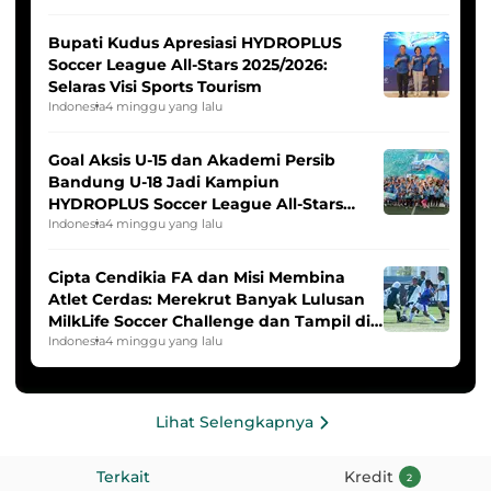
Bupati Kudus Apresiasi HYDROPLUS
Soccer League All-Stars 2025/2026:
Selaras Visi Sports Tourism
Indonesia
4 minggu yang lalu
Goal Aksis U-15 dan Akademi Persib
Bandung U-18 Jadi Kampiun
HYDROPLUS Soccer League All-Stars
2025/2026
Indonesia
4 minggu yang lalu
Cipta Cendikia FA dan Misi Membina
Atlet Cerdas: Merekrut Banyak Lulusan
MilkLife Soccer Challenge dan Tampil di
HYDROPLUS Soccer League
Indonesia
4 minggu yang lalu
Lihat Selengkapnya
Terkait
Kredit
2