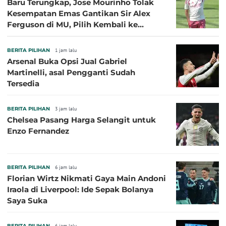
Baru Terungkap, Jose Mourinho Tolak
Kesempatan Emas Gantikan Sir Alex
Ferguson di MU, Pilih Kembali ke
Chelsea
BERITA PILIHAN
1 jam lalu
Arsenal Buka Opsi Jual Gabriel
Martinelli, asal Pengganti Sudah
Tersedia
BERITA PILIHAN
3 jam lalu
Chelsea Pasang Harga Selangit untuk
Enzo Fernandez
BERITA PILIHAN
6 jam lalu
Florian Wirtz Nikmati Gaya Main Andoni
Iraola di Liverpool: Ide Sepak Bolanya
Saya Suka
BERITA PILIHAN
6 jam lalu