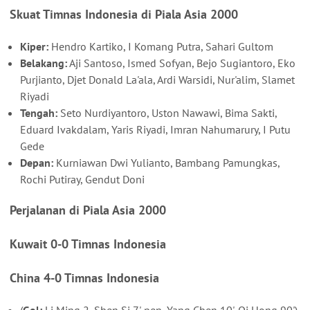
Skuat Timnas Indonesia di Piala Asia 2000
Kiper:
Hendro Kartiko, I Komang Putra, Sahari Gultom
Belakang:
Aji Santoso, Ismed Sofyan, Bejo Sugiantoro, Eko
Purjianto, Djet Donald La'ala, Ardi Warsidi, Nur'alim, Slamet
Riyadi
Tengah:
Seto Nurdiyantoro, Uston Nawawi, Bima Sakti,
Eduard Ivakdalam, Yaris Riyadi, Imran Nahumarury, I Putu
Gede
Depan:
Kurniawan Dwi Yulianto, Bambang Pamungkas,
Rochi Putiray, Gendut Doni
Perjalanan di Piala Asia 2000
Kuwait 0-0 Timnas Indonesia
China 4-0 Timnas Indonesia
(
Gol:
Li Ming 2, Shen Si 7'-pen, Yang Chen 10', Qi Hong 90')