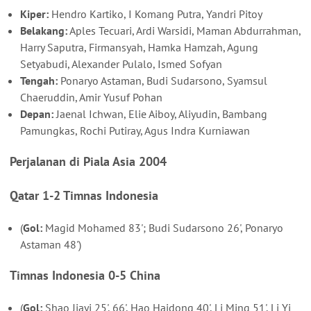
Kiper:
Hendro Kartiko, I Komang Putra, Yandri Pitoy
Belakang:
Aples Tecuari, Ardi Warsidi, Maman Abdurrahman,
Harry Saputra, Firmansyah, Hamka Hamzah, Agung
Setyabudi, Alexander Pulalo, Ismed Sofyan
Tengah:
Ponaryo Astaman, Budi Sudarsono, Syamsul
Chaeruddin, Amir Yusuf Pohan
Depan:
Jaenal Ichwan, Elie Aiboy, Aliyudin, Bambang
Pamungkas, Rochi Putiray, Agus Indra Kurniawan
Perjalanan di Piala Asia 2004
Qatar 1-2 Timnas Indonesia
(
Gol:
Magid Mohamed 83'; Budi Sudarsono 26', Ponaryo
Astaman 48')
Timnas Indonesia 0-5 China
(
Gol:
Shao Jiayi 25', 66', Hao Haidong 40', Li Ming 51', Li Yi