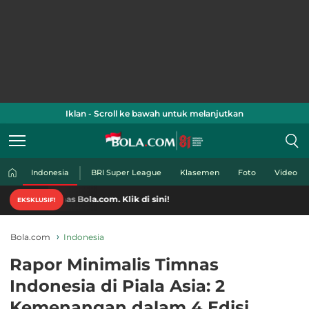
Iklan - Scroll ke bawah untuk melanjutkan
Indonesia
BRI Super League
Klasemen
Foto
Video
as Bola.com. Klik di sini!
EKSKLUSIF!
Bola.com
Indonesia
Rapor Minimalis Timnas
Indonesia di Piala Asia: 2
Kemenangan dalam 4 Edisi