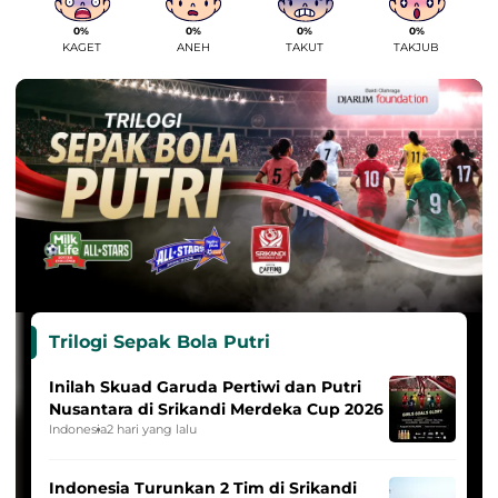
0%
0%
0%
0%
KAGET
ANEH
TAKUT
TAKJUB
Trilogi Sepak Bola Putri
Inilah Skuad Garuda Pertiwi dan Putri
Nusantara di Srikandi Merdeka Cup 2026
Indonesia
2 hari yang lalu
Indonesia Turunkan 2 Tim di Srikandi