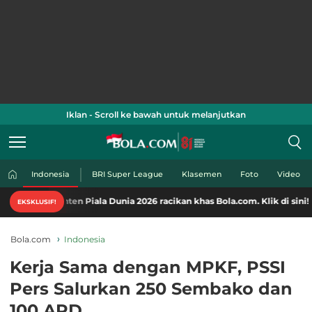
Iklan - Scroll ke bawah untuk melanjutkan
Indonesia
BRI Super League
Klasemen
Foto
Video
ten Piala Dunia 2026 racikan khas Bola.com. Klik di sini!
EKSKLUSIF!
Bola.com
Indonesia
Kerja Sama dengan MPKF, PSSI
Pers Salurkan 250 Sembako dan
100 APD