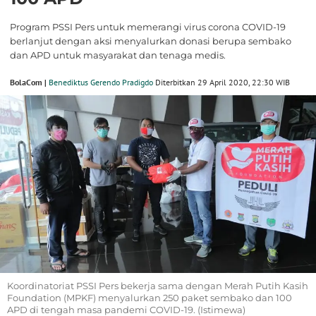
Program PSSI Pers untuk memerangi virus corona COVID-19
berlanjut dengan aksi menyalurkan donasi berupa sembako
dan APD untuk masyarakat dan tenaga medis.
BolaCom |
Benediktus Gerendo Pradigdo
Diterbitkan 29 April 2020, 22:30 WIB
Koordinatoriat PSSI Pers bekerja sama dengan Merah Putih Kasih
Foundation (MPKF) menyalurkan 250 paket sembako dan 100
APD di tengah masa pandemi COVID-19. (Istimewa)