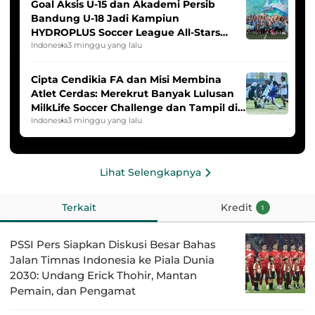
Goal Aksis U-15 dan Akademi Persib
Bandung U-18 Jadi Kampiun
HYDROPLUS Soccer League All-Stars
2025/2026
Indonesia
3 minggu yang lalu
Cipta Cendikia FA dan Misi Membina
Atlet Cerdas: Merekrut Banyak Lulusan
MilkLife Soccer Challenge dan Tampil di
HYDROPLUS Soccer League
Indonesia
3 minggu yang lalu
Lihat Selengkapnya
Terkait
Kredit
1
PSSI Pers Siapkan Diskusi Besar Bahas
Jalan Timnas Indonesia ke Piala Dunia
2030: Undang Erick Thohir, Mantan
Pemain, dan Pengamat