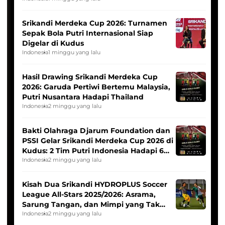
Srikandi Merdeka Cup 2026: Turnamen
Sepak Bola Putri Internasional Siap
Digelar di Kudus
Indonesia
1 minggu yang lalu
Hasil Drawing Srikandi Merdeka Cup
2026: Garuda Pertiwi Bertemu Malaysia,
Putri Nusantara Hadapi Thailand
Indonesia
2 minggu yang lalu
Bakti Olahraga Djarum Foundation dan
PSSI Gelar Srikandi Merdeka Cup 2026 di
Kudus: 2 Tim Putri Indonesia Hadapi 6
Tim Asia
Indonesia
2 minggu yang lalu
Kisah Dua Srikandi HYDROPLUS Soccer
League All-Stars 2025/2026: Asrama,
Sarung Tangan, dan Mimpi yang Tak
Pernah Padam
Indonesia
2 minggu yang lalu