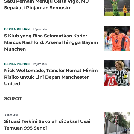
Satu Pemain Menuju Celta Vigo, MU
Sepakati Pinjaman Semusim
BERITA PILIHAN
17 jam lalu
5 Klub yang Bisa Selamatkan Karier
Marcus Rashford: Arsenal hingga Bayern
Munchen
BERITA PILIHAN
19 jam lalu
Nick Woltemade, Transfer Hemat Minim
Risiko untuk Lini Depan Manchester
United
SOROT
3 jam lalu
Situasi Terkini Sekolah di Jaksel Usai
Temuan 995 Senpi