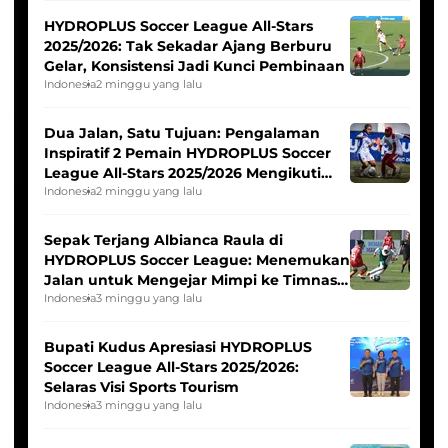
HYDROPLUS Soccer League All-Stars
2025/2026: Tak Sekadar Ajang Berburu
Gelar, Konsistensi Jadi Kunci Pembinaan
Indonesia
2 minggu yang lalu
Dua Jalan, Satu Tujuan: Pengalaman
Inspiratif 2 Pemain HYDROPLUS Soccer
League All-Stars 2025/2026 Mengikuti
Seleksi Timnas Indonesia Putri
Indonesia
2 minggu yang lalu
Sepak Terjang Albianca Raula di
HYDROPLUS Soccer League: Menemukan
Jalan untuk Mengejar Mimpi ke Timnas
Indonesia Putri
Indonesia
3 minggu yang lalu
Bupati Kudus Apresiasi HYDROPLUS
Soccer League All-Stars 2025/2026:
Selaras Visi Sports Tourism
Indonesia
3 minggu yang lalu