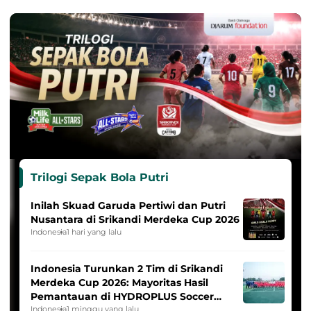
Trilogi Sepak Bola Putri
Inilah Skuad Garuda Pertiwi dan Putri
Nusantara di Srikandi Merdeka Cup 2026
Indonesia
1 hari yang lalu
Indonesia Turunkan 2 Tim di Srikandi
Merdeka Cup 2026: Mayoritas Hasil
Pemantauan di HYDROPLUS Soccer
League
Indonesia
1 minggu yang lalu