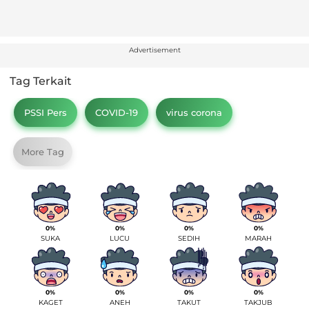
Advertisement
Tag Terkait
PSSI Pers
COVID-19
virus corona
More Tag
0%
0%
0%
0%
SUKA
LUCU
SEDIH
MARAH
0%
0%
0%
0%
KAGET
ANEH
TAKUT
TAKJUB