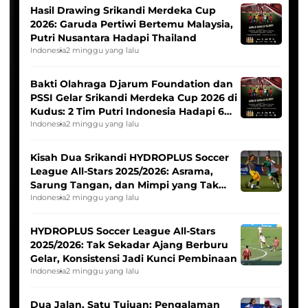
Hasil Drawing Srikandi Merdeka Cup
2026: Garuda Pertiwi Bertemu Malaysia,
Putri Nusantara Hadapi Thailand
Indonesia
2 minggu yang lalu
Bakti Olahraga Djarum Foundation dan
PSSI Gelar Srikandi Merdeka Cup 2026 di
Kudus: 2 Tim Putri Indonesia Hadapi 6
Tim Asia
Indonesia
2 minggu yang lalu
Kisah Dua Srikandi HYDROPLUS Soccer
League All-Stars 2025/2026: Asrama,
Sarung Tangan, dan Mimpi yang Tak
Pernah Padam
Indonesia
2 minggu yang lalu
HYDROPLUS Soccer League All-Stars
2025/2026: Tak Sekadar Ajang Berburu
Gelar, Konsistensi Jadi Kunci Pembinaan
Indonesia
2 minggu yang lalu
Dua Jalan, Satu Tujuan: Pengalaman