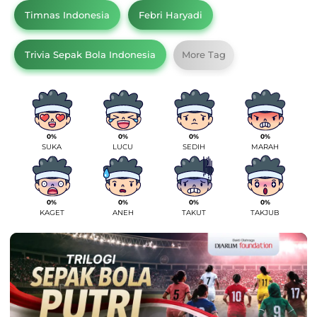
Timnas Indonesia
Febri Haryadi
Trivia Sepak Bola Indonesia
More Tag
0%
0%
0%
0%
SUKA
LUCU
SEDIH
MARAH
0%
0%
0%
0%
KAGET
ANEH
TAKUT
TAKJUB