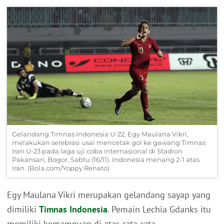
Gelandang Timnas Indonesia U-22, Egy Maulana Vikri,
melakukan selebrasi usai mencetak gol ke gawang Timnas
Iran U-23 pada laga uji coba internasional di Stadion
Pakansari, Bogor, Sabtu (16/11). Indonesia menang 2-1 atas
Iran. (Bola.com/Yoppy Renato)
Egy Maulana Vikri merupakan gelandang sayap yang
dimiliki
Timnas Indonesia
. Pemain Lechia Gdanks itu
memiliki kemampuan di atas rata-rata.