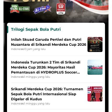
Trilogi Sepak Bola Putri
Inilah Skuad Garuda Pertiwi dan Putri
Nusantara di Srikandi Merdeka Cup 2026
Indonesia
13 jam yang lalu
Indonesia Turunkan 2 Tim di Srikandi
Merdeka Cup 2026: Mayoritas Hasil
Pemantauan di HYDROPLUS Soccer
League
Indonesia
1 minggu yang lalu
Srikandi Merdeka Cup 2026: Turnamen
Sepak Bola Putri Internasional Siap
Digelar di Kudus
Indonesia
1 minggu yang lalu