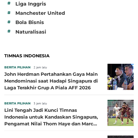
#
Liga Inggris
#
Manchester United
#
Bola Bisnis
#
Naturalisasi
TIMNAS INDONESIA
BERITA PILIHAN
2 jam lalu
John Herdman Pertahankan Gaya Main
Mendominasi saat Hadapi Singapura di
Laga Terakhir Grup A Piala AFF 2026
BERITA PILIHAN
3 jam lalu
Lini Tengah Jadi Kunci Timnas
Indonesia untuk Kandaskan Singapura,
Pengamat Nilai Thom Haye dan Marc
Klok Sebaiknya Tidak Tampil Bareng