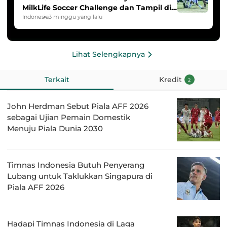
MilkLife Soccer Challenge dan Tampil di
HYDROPLUS Soccer League
Indonesia
3 minggu yang lalu
Lihat Selengkapnya
Terkait
Kredit
2
John Herdman Sebut Piala AFF 2026
sebagai Ujian Pemain Domestik
Menuju Piala Dunia 2030
Timnas Indonesia Butuh Penyerang
Lubang untuk Taklukkan Singapura di
Piala AFF 2026
Hadapi Timnas Indonesia di Laga