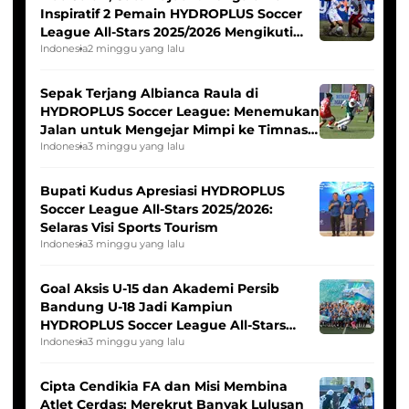
Inspiratif 2 Pemain HYDROPLUS Soccer
League All-Stars 2025/2026 Mengikuti
Seleksi Timnas Indonesia Putri
Indonesia
2 minggu yang lalu
Sepak Terjang Albianca Raula di
HYDROPLUS Soccer League: Menemukan
Jalan untuk Mengejar Mimpi ke Timnas
Indonesia Putri
Indonesia
3 minggu yang lalu
Bupati Kudus Apresiasi HYDROPLUS
Soccer League All-Stars 2025/2026:
Selaras Visi Sports Tourism
Indonesia
3 minggu yang lalu
Goal Aksis U-15 dan Akademi Persib
Bandung U-18 Jadi Kampiun
HYDROPLUS Soccer League All-Stars
2025/2026
Indonesia
3 minggu yang lalu
Cipta Cendikia FA dan Misi Membina
Atlet Cerdas: Merekrut Banyak Lulusan