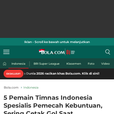
Iklan - Scroll ke bawah untuk melanjutkan
Indonesia
BRI Super League
Klasemen
Foto
Video
Dunia 2026 racikan khas Bola.com. Klik di sini!
EKSKLUSIF!
Bola.com
Indonesia
5 Pemain Timnas Indonesia
Spesialis Pemecah Kebuntuan,
Sering Cetak Gol Saat