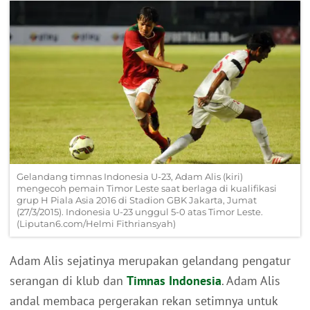
Gelandang timnas Indonesia U-23, Adam Alis (kiri)
mengecoh pemain Timor Leste saat berlaga di kualifikasi
grup H Piala Asia 2016 di Stadion GBK Jakarta, Jumat
(27/3/2015). Indonesia U-23 unggul 5-0 atas Timor Leste.
(Liputan6.com/Helmi Fithriansyah)
Adam Alis sejatinya merupakan gelandang pengatur
serangan di klub dan
Timnas Indonesia
. Adam Alis
andal membaca pergerakan rekan setimnya untuk