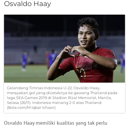
Osvaldo Haay
Gelandang Timnas Indonesia U-22, Osvaldo Haay,
merayakan gol yang dicetaknya ke gawang Thailand pada
laga SEA Games 2019 di Stadion Rizal Memorial, Manila,
Selasa (26/11). Indonesia menang 2-0 atas Thailand.
(Bola.com/M Iqbal Ichsan)
Osvaldo Haay memiliki kualitas yang tak perlu