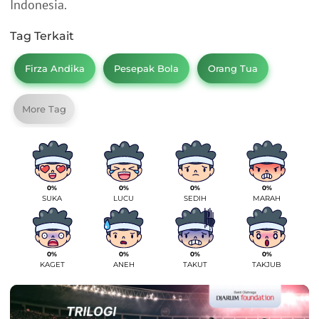
Indonesia.
Tag Terkait
Firza Andika
Pesepak Bola
Orang Tua
More Tag
0%
0%
0%
0%
SUKA
LUCU
SEDIH
MARAH
0%
0%
0%
0%
KAGET
ANEH
TAKUT
TAKJUB