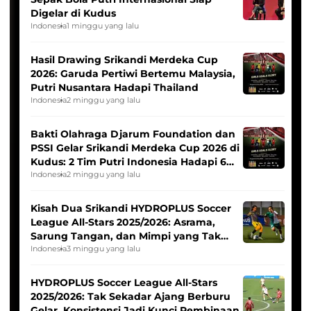
Digelar di Kudus
Indonesia
1 minggu yang lalu
Hasil Drawing Srikandi Merdeka Cup
2026: Garuda Pertiwi Bertemu Malaysia,
Putri Nusantara Hadapi Thailand
Indonesia
2 minggu yang lalu
Bakti Olahraga Djarum Foundation dan
PSSI Gelar Srikandi Merdeka Cup 2026 di
Kudus: 2 Tim Putri Indonesia Hadapi 6
Tim Asia
Indonesia
2 minggu yang lalu
Kisah Dua Srikandi HYDROPLUS Soccer
League All-Stars 2025/2026: Asrama,
Sarung Tangan, dan Mimpi yang Tak
Pernah Padam
Indonesia
3 minggu yang lalu
HYDROPLUS Soccer League All-Stars
2025/2026: Tak Sekadar Ajang Berburu
Gelar, Konsistensi Jadi Kunci Pembinaan