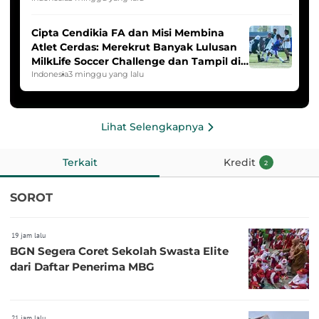
Cipta Cendikia FA dan Misi Membina
Atlet Cerdas: Merekrut Banyak Lulusan
MilkLife Soccer Challenge dan Tampil di
HYDROPLUS Soccer League
Indonesia
3 minggu yang lalu
Lihat Selengkapnya
Terkait
Kredit
2
SOROT
19 jam lalu
BGN Segera Coret Sekolah Swasta Elite
dari Daftar Penerima MBG
21 jam lalu