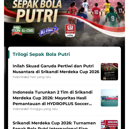
Trilogi Sepak Bola Putri
Inilah Skuad Garuda Pertiwi dan Putri
Nusantara di Srikandi Merdeka Cup 2026
Indonesia
2 hari yang lalu
Indonesia Turunkan 2 Tim di Srikandi
Merdeka Cup 2026: Mayoritas Hasil
Pemantauan di HYDROPLUS Soccer
League
Indonesia
1 minggu yang lalu
Srikandi Merdeka Cup 2026: Turnamen
Sepak Bola Putri Internasional Siap