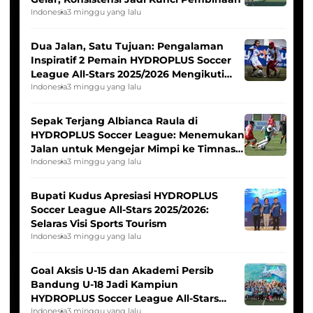
Indonesia
3 minggu yang lalu
Dua Jalan, Satu Tujuan: Pengalaman
Inspiratif 2 Pemain HYDROPLUS Soccer
League All-Stars 2025/2026 Mengikuti
Seleksi Timnas Indonesia Putri
Indonesia
3 minggu yang lalu
Sepak Terjang Albianca Raula di
HYDROPLUS Soccer League: Menemukan
Jalan untuk Mengejar Mimpi ke Timnas
Indonesia Putri
Indonesia
3 minggu yang lalu
Bupati Kudus Apresiasi HYDROPLUS
Soccer League All-Stars 2025/2026:
Selaras Visi Sports Tourism
Indonesia
3 minggu yang lalu
Goal Aksis U-15 dan Akademi Persib
Bandung U-18 Jadi Kampiun
HYDROPLUS Soccer League All-Stars
2025/2026
Indonesia
3 minggu yang lalu