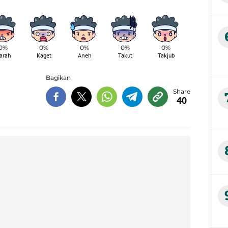
0%
0%
0%
0%
0%
arah
Kaget
Aneh
Takut
Takjub
Bagikan
40