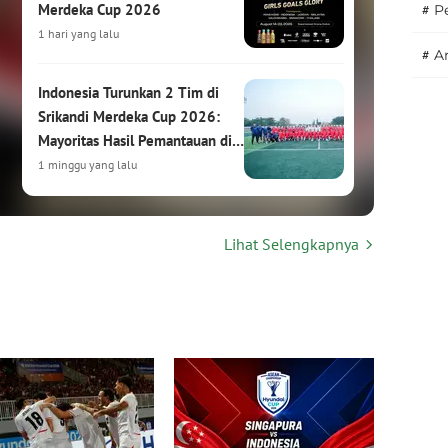
Merdeka Cup 2026
#
P
1 hari yang lalu
#
A
Indonesia Turunkan 2 Tim di
Srikandi Merdeka Cup 2026:
Mayoritas Hasil Pemantauan di
HYDROPLUS Soccer League
1 minggu yang lalu
Srikandi Merdeka Cup 2026:
Lihat Selengkapnya
Turnamen Sepak Bola Putri
Internasional Siap Digelar di
Kudus
1 minggu yang lalu
Hasil Drawing Srikandi Merdeka
Cup 2026: Garuda Pertiwi
Bertemu Malaysia, Putri
Nusantara Hadapi Thailand
2 minggu yang lalu