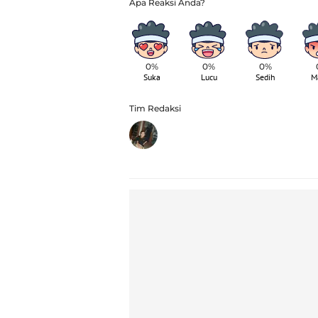
0%
0%
0%
Suka
Lucu
Sedih
M
Tim Redaksi