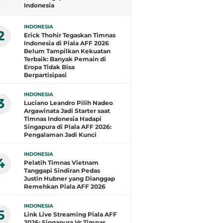
Indonesia
INDONESIA
2
Erick Thohir Tegaskan Timnas
Indonesia di Piala AFF 2026
Belum Tampilkan Kekuatan
Terbaik: Banyak Pemain di
Eropa Tidak Bisa
Berpartisipasi
INDONESIA
3
Luciano Leandro Pilih Nadeo
Argawinata Jadi Starter saat
Timnas Indonesia Hadapi
Singapura di Piala AFF 2026:
Pengalaman Jadi Kunci
INDONESIA
4
Pelatih Timnas Vietnam
Tanggapi Sindiran Pedas
Justin Hubner yang Dianggap
Remehkan Piala AFF 2026
INDONESIA
5
Link Live Streaming Piala AFF
2026: Singapura Vs Timnas