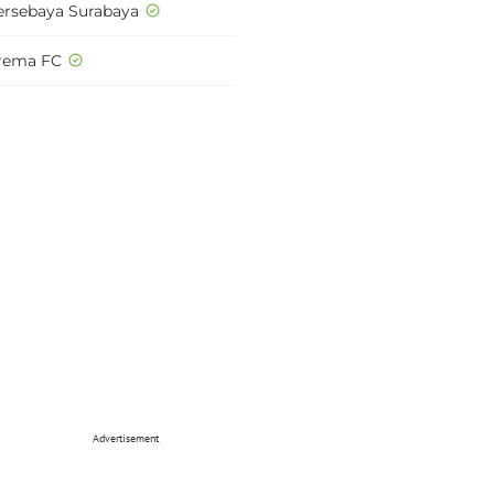
ersebaya Surabaya
rema FC
Advertisement