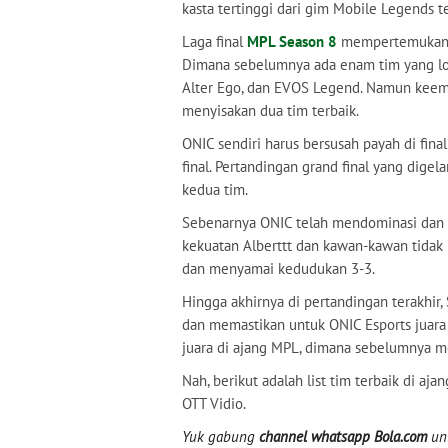
kasta tertinggi dari gim Mobile Legends t
Laga final
MPL Season 8
mempertemukan du
Dimana sebelumnya ada enam tim yang lolo
Alter Ego, dan EVOS Legend. Namun keemp
menyisakan dua tim terbaik.
ONIC sendiri harus bersusah payah di fin
final. Pertandingan grand final yang digel
kedua tim.
Sebenarnya ONIC telah mendominasi dan u
kekuatan Alberttt dan kawan-kawan tidak b
dan menyamai kedudukan 3-3.
Hingga akhirnya di pertandingan terakhi
dan memastikan untuk ONIC Esports juara
juara di ajang MPL, dimana sebelumnya m
Nah, berikut adalah list tim terbaik di aja
OTT Vidio.
Yuk gabung
channel whatsapp Bola.com
unt