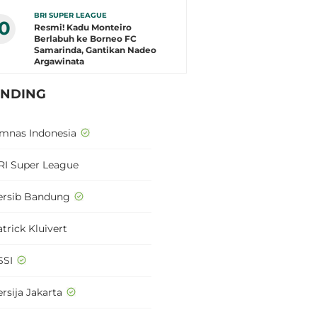
BRI SUPER LEAGUE
10
Resmi! Kadu Monteiro
Berlabuh ke Borneo FC
Samarinda, Gantikan Nadeo
Argawinata
ENDING
imnas Indonesia
RI Super League
ersib Bandung
trick Kluivert
SSI
rsija Jakarta