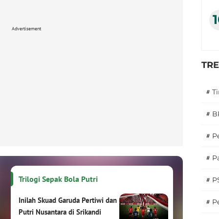
Advertisement
TR
#
T
#
B
#
P
#
Pa
Trilogi Sepak Bola Putri
#
P
Inilah Skuad Garuda Pertiwi dan
#
Pe
Putri Nusantara di Srikandi