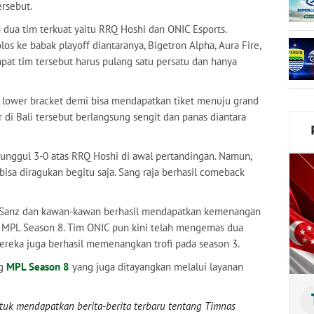
ersebut.
a tim terkuat yaitu RRQ Hoshi dan ONIC Esports.
s ke babak playoff diantaranya, Bigetron Alpha, Aura Fire,
at tim tersebut harus pulang satu persatu dan hanya
al lower bracket demi bisa mendapatkan tiket menuju grand
ar di Bali tersebut berlangsung sengit dan panas diantara
nggul 3-0 atas RRQ Hoshi di awal pertandingan. Namun,
isa diragukan begitu saja. Sang raja berhasil comeback
r, Sanz dan kawan-kawan berhasil mendapatkan kemenangan
 MPL Season 8. Tim ONIC pun kini telah mengemas dua
ereka juga berhasil memenangkan trofi pada season 3.
ng
MPL Season 8
yang juga ditayangkan melalui layanan
uk mendapatkan berita-berita terbaru tentang Timnas