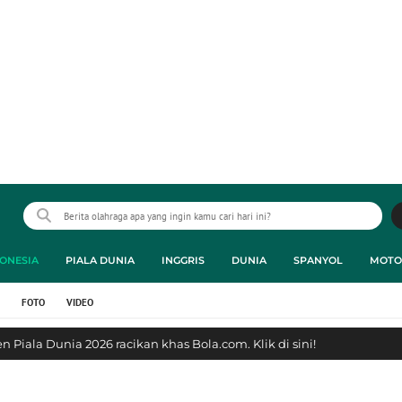
ONESIA
PIALA DUNIA
INGGRIS
DUNIA
SPANYOL
MOTO
FOTO
VIDEO
 Piala Dunia 2026 racikan khas Bola.com. Klik di sini!