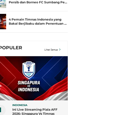
Persib dan Borneo FC Sumbang Pe…
4 Pemain Timnas Indonesia yang
Bakal Berjibaku dalam Penentuan …
POPULER
Lihat Semua
INDONESIA
1
Ini Live Streaming Piala AFF
2026: Singapura Vs Timnas