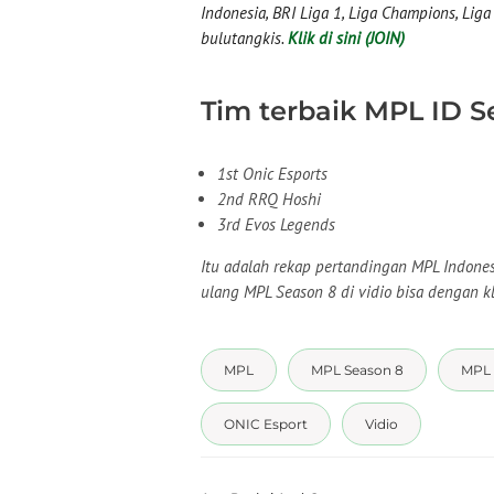
Indonesia, BRI Liga 1, Liga Champions, Liga I
bulutangkis.
Klik di sini (JOIN)
Tim terbaik MPL ID S
1st Onic Esports
2nd RRQ Hoshi
3rd Evos Legends
Itu adalah rekap pertandingan MPL Indone
ulang MPL Season 8 di vidio bisa dengan k
MPL
MPL Season 8
MPL 
ONIC Esport
Vidio