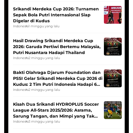
Srikandi Merdeka Cup 2026: Turnamen
Sepak Bola Putri Internasional Siap
Digelar di Kudus
Indonesia
1 minggu yang lalu
Hasil Drawing Srikandi Merdeka Cup
2026: Garuda Pertiwi Bertemu Malaysia,
Putri Nusantara Hadapi Thailand
Indonesia
2 minggu yang lalu
Bakti Olahraga Djarum Foundation dan
PSSI Gelar Srikandi Merdeka Cup 2026 di
Kudus: 2 Tim Putri Indonesia Hadapi 6
Tim Asia
Indonesia
2 minggu yang lalu
Kisah Dua Srikandi HYDROPLUS Soccer
League All-Stars 2025/2026: Asrama,
Sarung Tangan, dan Mimpi yang Tak
Pernah Padam
Indonesia
3 minggu yang lalu