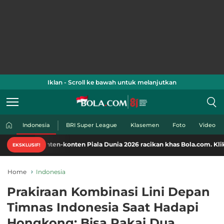
Iklan - Scroll ke bawah untuk melanjutkan
Indonesia
BRI Super League
Klasemen
Foto
Video
ten-konten Piala Dunia 2026 racikan khas Bola.com. Klik di sini!
EKSKLUSIF!
Home
Indonesia
Prakiraan Kombinasi Lini Depan
Timnas Indonesia Saat Hadapi
Hongkong: Bisa Pakai Dua