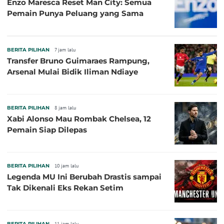
Enzo Maresca Reset Man City: Semua
Pemain Punya Peluang yang Sama
BERITA PILIHAN
7 jam lalu
Transfer Bruno Guimaraes Rampung,
Arsenal Mulai Bidik Iliman Ndiaye
BERITA PILIHAN
8 jam lalu
Xabi Alonso Mau Rombak Chelsea, 12
Pemain Siap Dilepas
BERITA PILIHAN
10 jam lalu
Legenda MU Ini Berubah Drastis sampai
Tak Dikenali Eks Rekan Setim
BERITA PILIHAN
11 jam lalu