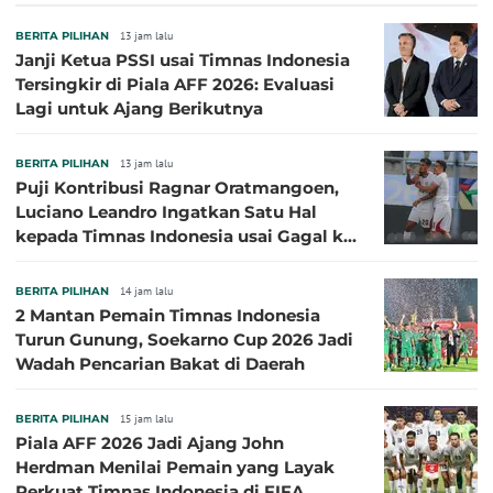
BERITA PILIHAN
13 jam lalu
Janji Ketua PSSI usai Timnas Indonesia
Tersingkir di Piala AFF 2026: Evaluasi
Lagi untuk Ajang Berikutnya
BERITA PILIHAN
13 jam lalu
Puji Kontribusi Ragnar Oratmangoen,
Luciano Leandro Ingatkan Satu Hal
kepada Timnas Indonesia usai Gagal ke
Semifinal Piala AFF 2026
BERITA PILIHAN
14 jam lalu
2 Mantan Pemain Timnas Indonesia
Turun Gunung, Soekarno Cup 2026 Jadi
Wadah Pencarian Bakat di Daerah
BERITA PILIHAN
15 jam lalu
Piala AFF 2026 Jadi Ajang John
Herdman Menilai Pemain yang Layak
Perkuat Timnas Indonesia di FIFA