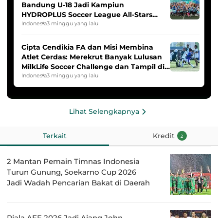
Bandung U-18 Jadi Kampiun
HYDROPLUS Soccer League All-Stars
2025/2026
Indonesia
3 minggu yang lalu
Cipta Cendikia FA dan Misi Membina
Atlet Cerdas: Merekrut Banyak Lulusan
MilkLife Soccer Challenge dan Tampil di
HYDROPLUS Soccer League
Indonesia
3 minggu yang lalu
Lihat Selengkapnya
Terkait
Kredit
2
2 Mantan Pemain Timnas Indonesia
Turun Gunung, Soekarno Cup 2026
Jadi Wadah Pencarian Bakat di Daerah
Piala AFF 2026 Jadi Ajang John