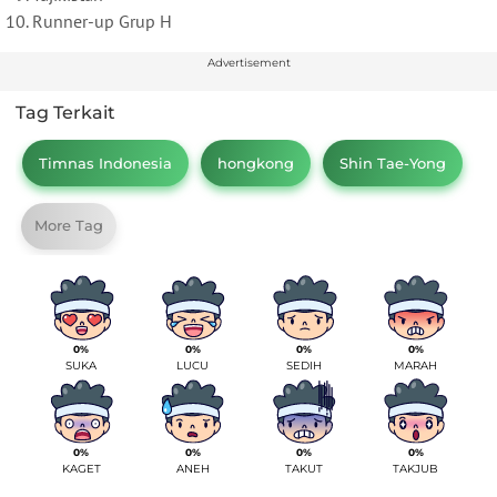
Runner-up Grup H
Advertisement
Tag Terkait
Timnas Indonesia
hongkong
Shin Tae-Yong
More Tag
0%
0%
0%
0%
SUKA
LUCU
SEDIH
MARAH
0%
0%
0%
0%
KAGET
ANEH
TAKUT
TAKJUB