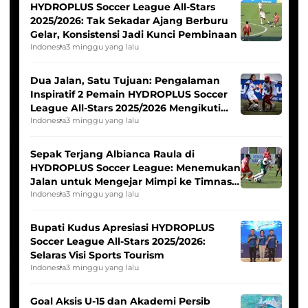
HYDROPLUS Soccer League All-Stars
2025/2026: Tak Sekadar Ajang Berburu
Gelar, Konsistensi Jadi Kunci Pembinaan
Indonesia
3 minggu yang lalu
Dua Jalan, Satu Tujuan: Pengalaman
Inspiratif 2 Pemain HYDROPLUS Soccer
League All-Stars 2025/2026 Mengikuti
Seleksi Timnas Indonesia Putri
Indonesia
3 minggu yang lalu
Sepak Terjang Albianca Raula di
HYDROPLUS Soccer League: Menemukan
Jalan untuk Mengejar Mimpi ke Timnas
Indonesia Putri
Indonesia
3 minggu yang lalu
Bupati Kudus Apresiasi HYDROPLUS
Soccer League All-Stars 2025/2026:
Selaras Visi Sports Tourism
Indonesia
3 minggu yang lalu
Goal Aksis U-15 dan Akademi Persib