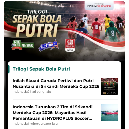
Trilogi Sepak Bola Putri
Inilah Skuad Garuda Pertiwi dan Putri
Nusantara di Srikandi Merdeka Cup 2026
Indonesia
2 hari yang lalu
Indonesia Turunkan 2 Tim di Srikandi
Merdeka Cup 2026: Mayoritas Hasil
Pemantauan di HYDROPLUS Soccer
League
Indonesia
1 minggu yang lalu