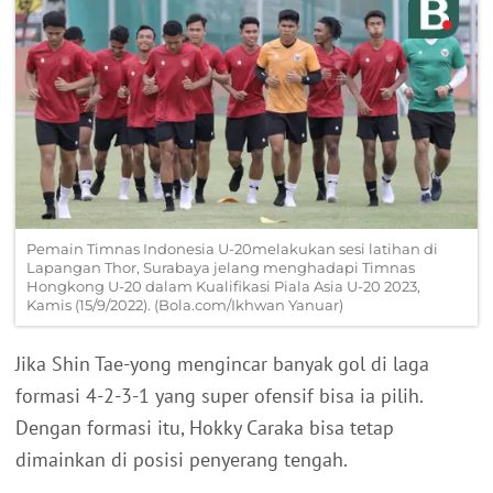
Pemain Timnas Indonesia U-20melakukan sesi latihan di
Lapangan Thor, Surabaya jelang menghadapi Timnas
Hongkong U-20 dalam Kualifikasi Piala Asia U-20 2023,
Kamis (15/9/2022). (Bola.com/Ikhwan Yanuar)
Jika Shin Tae-yong mengincar banyak gol di laga
formasi 4-2-3-1 yang super ofensif bisa ia pilih.
Dengan formasi itu, Hokky Caraka bisa tetap
dimainkan di posisi penyerang tengah.