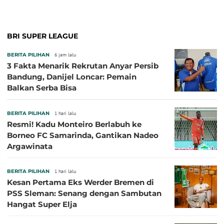
BRI SUPER LEAGUE
BERITA PILIHAN
6 jam lalu
3 Fakta Menarik Rekrutan Anyar Persib
Bandung, Danijel Loncar: Pemain
Balkan Serba Bisa
BERITA PILIHAN
1 hari lalu
Resmi! Kadu Monteiro Berlabuh ke
Borneo FC Samarinda, Gantikan Nadeo
Argawinata
BERITA PILIHAN
1 hari lalu
Kesan Pertama Eks Werder Bremen di
PSS Sleman: Senang dengan Sambutan
Hangat Super Elja