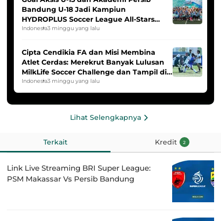
Bandung U-18 Jadi Kampiun
HYDROPLUS Soccer League All-Stars
2025/2026
Indonesia
3 minggu yang lalu
Cipta Cendikia FA dan Misi Membina
Atlet Cerdas: Merekrut Banyak Lulusan
MilkLife Soccer Challenge dan Tampil di
HYDROPLUS Soccer League
Indonesia
3 minggu yang lalu
Lihat Selengkapnya
Terkait
Kredit
2
Link Live Streaming BRI Super League:
PSM Makassar Vs Persib Bandung