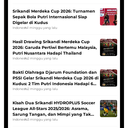
Srikandi Merdeka Cup 2026: Turnamen
Sepak Bola Putri Internasional Siap
Digelar di Kudus
Indonesia
1 minggu yang lalu
Hasil Drawing Srikandi Merdeka Cup
2026: Garuda Pertiwi Bertemu Malaysia,
Putri Nusantara Hadapi Thailand
Indonesia
2 minggu yang lalu
Bakti Olahraga Djarum Foundation dan
PSSI Gelar Srikandi Merdeka Cup 2026 di
Kudus: 2 Tim Putri Indonesia Hadapi 6
Tim Asia
Indonesia
2 minggu yang lalu
Kisah Dua Srikandi HYDROPLUS Soccer
League All-Stars 2025/2026: Asrama,
Sarung Tangan, dan Mimpi yang Tak
Pernah Padam
Indonesia
3 minggu yang lalu