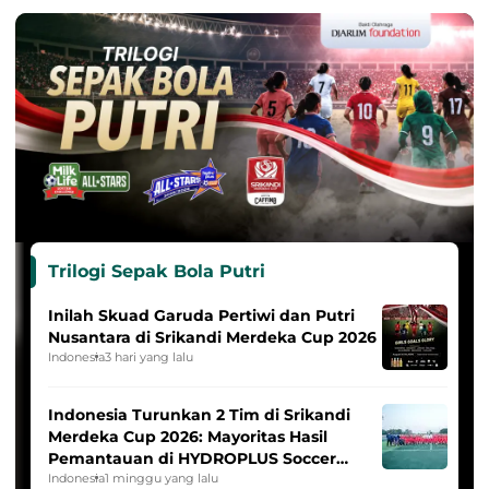
Trilogi Sepak Bola Putri
Inilah Skuad Garuda Pertiwi dan Putri
Nusantara di Srikandi Merdeka Cup 2026
Indonesia
3 hari yang lalu
Indonesia Turunkan 2 Tim di Srikandi
Merdeka Cup 2026: Mayoritas Hasil
Pemantauan di HYDROPLUS Soccer
League
Indonesia
1 minggu yang lalu