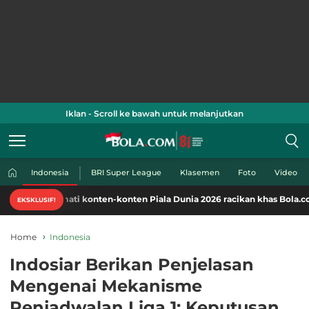
Iklan - Scroll ke bawah untuk melanjutkan
Indonesia
BRI Super League
Klasemen
Foto
Video
mati konten-konten Piala Dunia 2026 racikan khas Bola.com. Klik di sini
EKSKLUSIF!
Home
Indonesia
Indosiar Berikan Penjelasan
Mengenai Mekanisme
Penjadwalan Liga 1: Keputusan