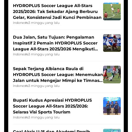
HYDROPLUS Soccer League All-Stars
2025/2026: Tak Sekadar Ajang Berburu
Gelar, Konsistensi Jadi Kunci Pembinaan
Indonesia
3 minggu yang lalu
Dua Jalan, Satu Tujuan: Pengalaman
Inspiratif 2 Pemain HYDROPLUS Soccer
League All-Stars 2025/2026 Mengikuti
Seleksi Timnas Indonesia Putri
Indonesia
3 minggu yang lalu
Sepak Terjang Albianca Raula di
HYDROPLUS Soccer League: Menemukan
Jalan untuk Mengejar Mimpi ke Timnas
Indonesia Putri
Indonesia
3 minggu yang lalu
Bupati Kudus Apresiasi HYDROPLUS
Soccer League All-Stars 2025/2026:
Selaras Visi Sports Tourism
Indonesia
3 minggu yang lalu
Goal Aksis U-15 dan Akademi Persib