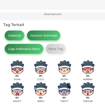
Advertisement
Tag Terkait
Indosiar
Harsiwi Achmad
Liga Indonesia Baru
More Tag
0%
0%
0%
0%
SUKA
LUCU
SEDIH
MARAH
0%
0%
0%
0%
KAGET
ANEH
TAKUT
TAKJUB