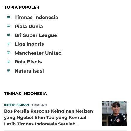
TOPIK POPULER
#
Timnas Indonesia
#
Piala Dunia
#
Bri Super League
#
Liga Inggris
#
Manchester United
#
Bola Bisnis
#
Naturalisasi
TIMNAS INDONESIA
BERITA PILIHAN
9 menit lalu
Bos Persija Respons Keinginan Netizen
yang Ngebet Shin Tae-yong Kembali
Latih Timnas Indonesia Setelah
Tersingkir dari Piala AFF 2026