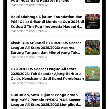
Putri Nusantara Hadapi Thailand
Indonesia
2 minggu yang lalu
Bakti Olahraga Djarum Foundation dan
PSSI Gelar Srikandi Merdeka Cup 2026 di
Kudus: 2 Tim Putri Indonesia Hadapi 6
Tim Asia
Indonesia
2 minggu yang lalu
Kisah Dua Srikandi HYDROPLUS Soccer
League All-Stars 2025/2026: Asrama,
Sarung Tangan, dan Mimpi yang Tak
Pernah Padam
Indonesia
2 minggu yang lalu
HYDROPLUS Soccer League All-Stars
2025/2026: Tak Sekadar Ajang Berburu
Gelar, Konsistensi Jadi Kunci Pembinaan
Indonesia
2 minggu yang lalu
Dua Jalan, Satu Tujuan: Pengalaman
Inspiratif 2 Pemain HYDROPLUS Soccer
League All-Stars 2025/2026 Mengikuti