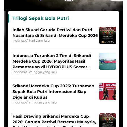
Trilogi Sepak Bola Putri
Inilah Skuad Garuda Pertiwi dan Putri
Nusantara di Srikandi Merdeka Cup 2026
Indonesia
1 hari yang lalu
Indonesia Turunkan 2 Tim di Srikandi
Merdeka Cup 2026: Mayoritas Hasil
Pemantauan di HYDROPLUS Soccer
League
Indonesia
1 minggu yang lalu
Srikandi Merdeka Cup 2026: Turnamen
Sepak Bola Putri Internasional Siap
Digelar di Kudus
Indonesia
1 minggu yang lalu
Hasil Drawing Srikandi Merdeka Cup
2026: Garuda Pertiwi Bertemu Malaysia,