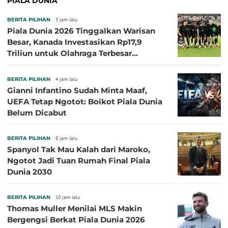
PIALA DUNIA
BERITA PILIHAN
3 jam lalu
Piala Dunia 2026 Tinggalkan Warisan
Besar, Kanada Investasikan Rp17,9
Triliun untuk Olahraga Terbesar
Sepanjang Sejarah
BERITA PILIHAN
4 jam lalu
Gianni Infantino Sudah Minta Maaf,
UEFA Tetap Ngotot: Boikot Piala Dunia
Belum Dicabut
BERITA PILIHAN
8 jam lalu
Spanyol Tak Mau Kalah dari Maroko,
Ngotot Jadi Tuan Rumah Final Piala
Dunia 2030
BERITA PILIHAN
10 jam lalu
Thomas Muller Menilai MLS Makin
Bergengsi Berkat Piala Dunia 2026