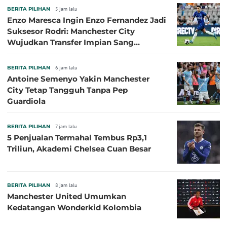
BERITA PILIHAN
5 jam lalu
Enzo Maresca Ingin Enzo Fernandez Jadi
Suksesor Rodri: Manchester City
Wujudkan Transfer Impian Sang
Pelatih?
BERITA PILIHAN
6 jam lalu
Antoine Semenyo Yakin Manchester
City Tetap Tangguh Tanpa Pep
Guardiola
BERITA PILIHAN
7 jam lalu
5 Penjualan Termahal Tembus Rp3,1
Triliun, Akademi Chelsea Cuan Besar
BERITA PILIHAN
8 jam lalu
Manchester United Umumkan
Kedatangan Wonderkid Kolombia