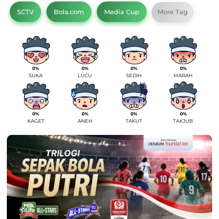
SCTV
Bola.com
Media Cup
More Tag
0%
0%
0%
0%
SUKA
LUCU
SEDIH
MARAH
0%
0%
0%
0%
KAGET
ANEH
TAKUT
TAKJUB