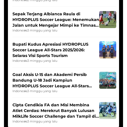
Seleksi Timnas Indonesia Putri
Indonesia
2 minggu yang lalu
Sepak Terjang Albianca Raula di
HYDROPLUS Soccer League: Menemukan
Jalan untuk Mengejar Mimpi ke Timnas
Indonesia Putri
Indonesia
3 minggu yang lalu
Bupati Kudus Apresiasi HYDROPLUS
Soccer League All-Stars 2025/2026:
Selaras Visi Sports Tourism
Indonesia
3 minggu yang lalu
Goal Aksis U-15 dan Akademi Persib
Bandung U-18 Jadi Kampiun
HYDROPLUS Soccer League All-Stars
2025/2026
Indonesia
3 minggu yang lalu
Cipta Cendikia FA dan Misi Membina
Atlet Cerdas: Merekrut Banyak Lulusan
MilkLife Soccer Challenge dan Tampil di
HYDROPLUS Soccer League
Indonesia
3 minggu yang lalu